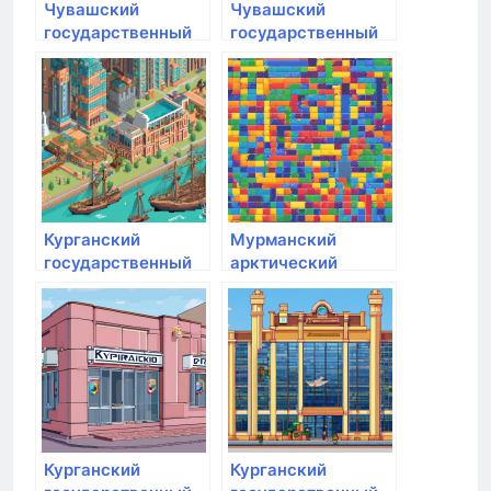
Чувашский
Чувашский
государственный
государственный
аграрный
аграрный
университет
университет
Курганский
Мурманский
государственный
арктический
университет
государственный
университет
Курганский
Курганский