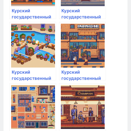
Курский
Курский
государственный
государственный
аграрный
аграрный
университет им.
университет им.
И.И. Иванова
И.И. Иванова
Курский
Курский
государственный
государственный
аграрный
аграрный
университет им.
университет им.
И.И. Иванова
И.И. Иванова