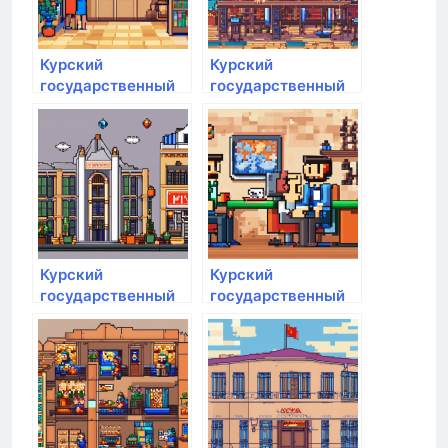
Курский
Курский
государственный
государственный
аграрный
аграрный
университет им.
университет им.
И.И. Иванова
И.И. Иванова
Курский
Курский
государственный
государственный
аграрный
аграрный
университет им.
университет им.
И.И. Иванова
И.И. Иванова