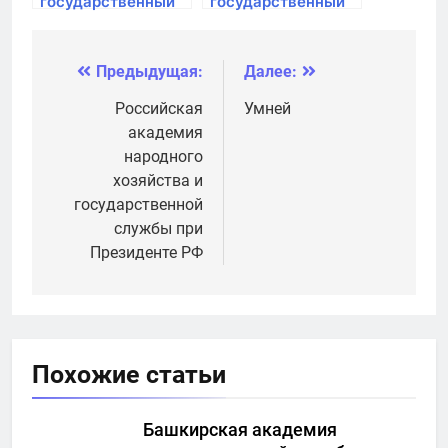
государственный
государственный
университет
университет
Предыдущая:
Далее:
Навигация
по
Российская
Умней
академия
записям
народного
хозяйства и
государственной
службы при
Президенте РФ
Похожие статьи
Башкирская академия