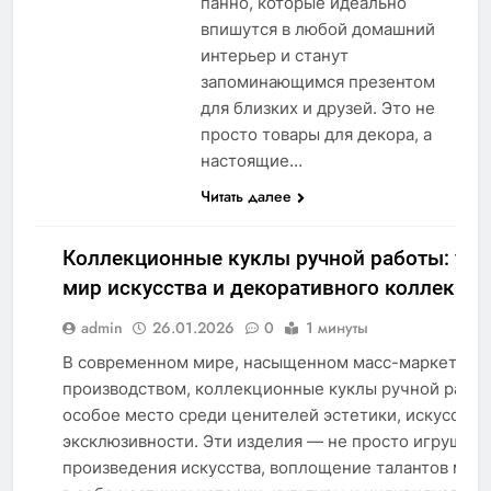
панно, которые идеально
впишутся в любой домашний
интерьер и станут
запоминающимся презентом
для близких и друзей. Это не
просто товары для декора, а
настоящие…
Читать далее
Коллекционные куклы ручной работы: ун
мир искусства и декоративного коллекци
admin
26.01.2026
0
1 минуты
В современном мире, насыщенном масс-маркетом 
производством, коллекционные куклы ручной рабо
СТАТЬИ
особое место среди ценителей эстетики, искусства
эксклюзивности. Эти изделия — не просто игрушки,
произведения искусства, воплощение талантов мас