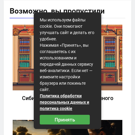
Возможно, вы
пропустили
Мы используем файлы
cookie. Они помогают
улучшать сайт и делать его
удобнее.
Нажимая «Принять», вы
соглашаетесь с их
использованием и
передачей данных сервису
веб-аналитики. Если нет —
измените настройки
браузера или покиньте
НАУЧНЫЕ АКАДЕМИИ
сайт.
Политика обработки
Сибирский институт традиционного
персональных данных и
прикладного искусства
политика cookie
09.01.2026
Принять