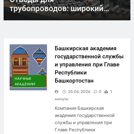
ЭПОХА ВОЗРОЖДЕНИЯ
Военно-космическая академия им. А.Ф.
СТАТЬИ
трубопроводов: широкий
Основные черты архитектуры
НАУЧНЫЕ АКАДЕМИИ
Можайского
ассортимент и надежные
Max LUKA
Возрождения
Умней
поставки
Башкирская академия
государственной службы
и управления при Главе
Республики
НАУЧНЫЕ
Башкортостан
АКАДЕМИИ
25.06.2026
0
1
минуты
Компания Башкирская
академия государственной
службы и управления при
Главе Республики