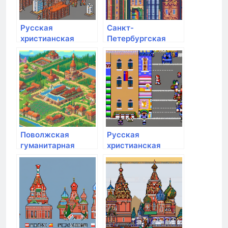
Русская
Санкт-
христианская
Петербургская
гуманитарная
Юридическая
академия им. Ф.М.
Академия
Достоевского
Поволжская
Русская
гуманитарная
христианская
академия
гуманитарная
академия им. Ф.М.
Достоевского