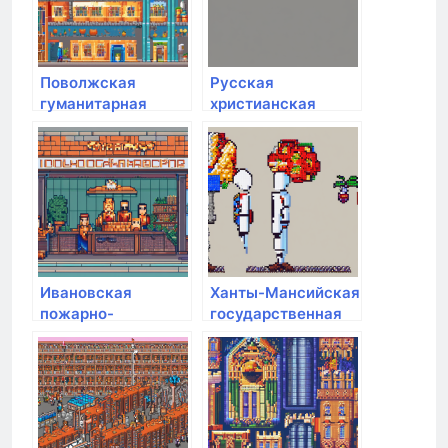
Поволжская
Русская
гуманитарная
христианская
академия
гуманитарная
академия им. Ф.М.
Достоевского
Ивановская
Ханты-Мансийская
пожарно-
государственная
спасательная
медицинская
Академия ГПС
академия
МЧС России