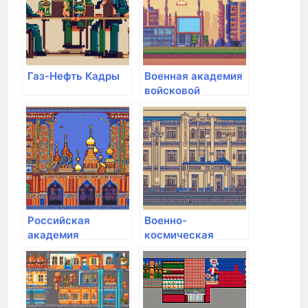
Газ-Нефть Кадры
Военная академия
войсковой
противовоздушной
обороны
Вооруженных Сил
РФ им. Маршала
Советского Союза
А.М. Василевского
Российская
Военно-
академия
космическая
народного
академия им. А.Ф.
хозяйства и
Можайского
государственной
службы при
Президенте РФ