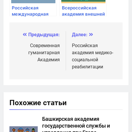
Российская
Всероссийская
международная
академия внешней
академия туризма
торговли
министерства
экономического
Предыдущая:
Далее:
Навигация
развития РФ
по
Современная
Российская
гуманитарная
академия медико-
записям
Академия
социальной
реабилитации
Похожие статьи
Башкирская академия
государственной службы и