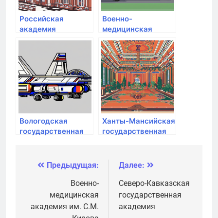
Российская
Военно-
академия
медицинская
живописи
академия им. С.М.
Кирова
Вологодская
Ханты-Мансийская
государственная
государственная
молочнохозяйственная
медицинская
академия им. Н.В.
академия
Верещагина
Предыдущая:
Далее:
Навигация
по
Военно-
Северо-Кавказская
медицинская
государственная
записям
академия им. С.М.
академия