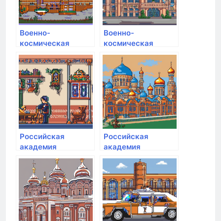
Военно-
Военно-
космическая
космическая
академия им. А.Ф.
академия им. А.Ф.
Можайского
Можайского
Российская
Российская
академия
академия
народного
народного
хозяйства и
хозяйства и
государственной
государственной
службы при
службы при
Президенте РФ
Президенте РФ