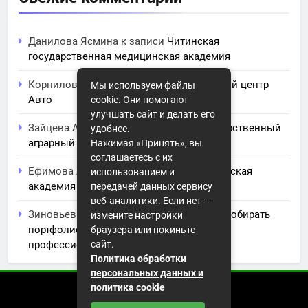
Данилова Ясмина
к записи
Читинская
государственная медицинская академия
Корнилова Анита
к записи
ЧПОУ Учебный центр
Мы используем файлы
Авто
cookie. Они помогают
улучшать сайт и делать его
Зайцева Арина
к записи
Курский государственный
удобнее.
аграрный университет им. И.И. Иванова
Нажимая «Принять», вы
соглашаетесь с их
Ефимова Лидия
к записи
Северо-Кавказская
использованием и
академия управления
передачей данных сервису
веб-аналитики. Если нет —
Зиновьев Радомир
к записи
Искусство собирать
измените настройки
портфолио: советы и заметки для
браузера или покиньте
профессионального роста
сайт.
Политика обработки
персональных данных и
политика cookie
2026 (с) https://istorikazov.ru