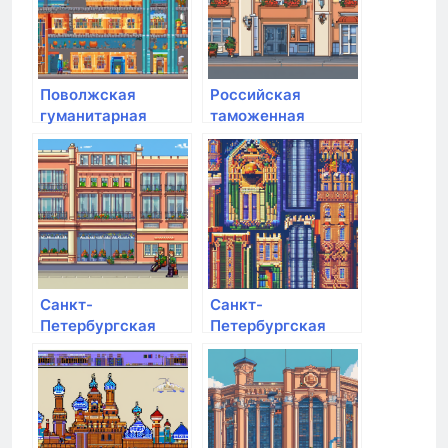
Поволжская
Российская
гуманитарная
таможенная
академия
академия им. В.Б.
Бобкова
Санкт-
Санкт-
Петербургская
Петербургская
государственная
Юридическая
художественно-
Академия
промышленная
академия им. А.Л.
Штиглица