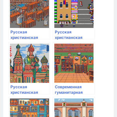
Русская
Русская
христианская
христианская
гуманитарная
гуманитарная
академия им. Ф.М.
академия им. Ф.М.
Достоевского
Достоевского
Русская
Современная
христианская
гуманитарная
гуманитарная
академия
академия им. Ф.М.
Достоевского