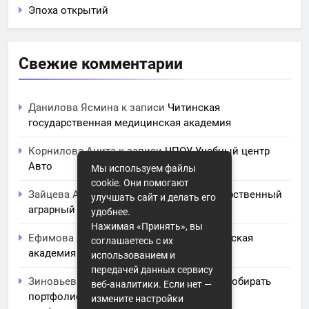
Эпоха открытий
Свежие комментарии
Данилова Ясмина
к записи
Читинская
государственная медицинская академия
Корнилова Анита
к записи
ЧПОУ Учебный центр
Авто
Мы используем файлы
cookie. Они помогают
Зайцева Арина
к записи
Курский государственный
улучшать сайт и делать его
аграрный университет им. И.И. Иванова
удобнее.
Нажимая «Принять», вы
Ефимова Лидия
к записи
Северо-Кавказская
соглашаетесь с их
академия управления
использованием и
передачей данных сервису
Зиновьев Радомир
к записи
Искусство собирать
веб-аналитики. Если нет —
портфолио: советы и заметки для
измените настройки