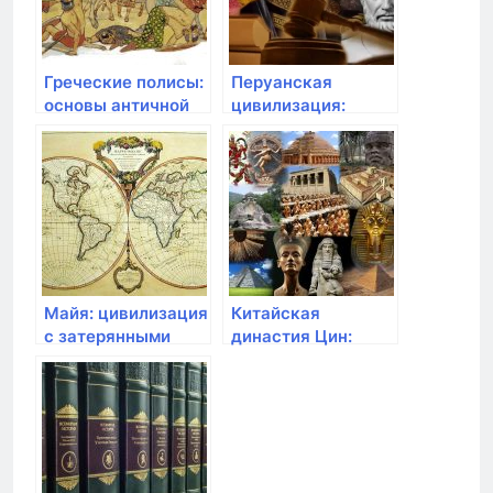
Греческие полисы:
Перуанская
основы античной
цивилизация:
демократии
тайна города
Мачу-Пикчу
Майя: цивилизация
Китайская
с затерянными
династия Цин:
городами
Великая Китайская
стена