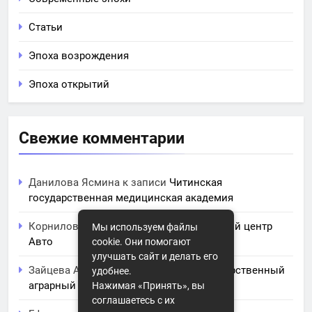
Статьи
Эпоха возрождения
Эпоха открытий
Свежие комментарии
Данилова Ясмина
к записи
Читинская
государственная медицинская академия
Корнилова Анита
к записи
ЧПОУ Учебный центр
Мы используем файлы
Авто
cookie. Они помогают
улучшать сайт и делать его
Зайцева Арина
к записи
Курский государственный
удобнее.
аграрный университет им. И.И. Иванова
Нажимая «Принять», вы
соглашаетесь с их