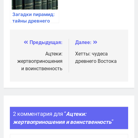
Загадки пирамид:
тайны древнего
Египта
Предыдущая:
Далее:
Навигация
по
Ацтеки:
Хетты: чудеса
жертвоприношения
древнего Востока
записям
и воинственность
2 комментария для “
Ацтеки:
жертвоприношения и воинственность
”