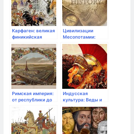
Карфаген: великая
Цивилизации
финикийская
Месопотамии:
империя
колыбель древней
истории
Римская империя:
Индусская
от республики до
культура: Веды и
диктатуры
Махабхарата