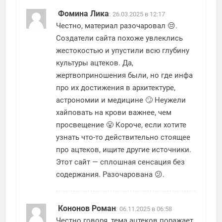
Фомина Лика
:
26.03.2025 в 12:17
Честно, материал разочаровал 😒.
Создатели сайта похоже увлеклись
жестокостью и упустили всю глубину
культуры ацтеков. Да,
жертвоприношения были, но где инфа
про их достижения в архитектуре,
астрономии и медицине 🙄 Неужели
хайповать на крови важнее, чем
просвещение 😤 Короче, если хотите
узнать что-то действительно стоящее
про ацтеков, ищите другие источники.
Этот сайт — сплошная сенсация без
содержания. Разочарована 😕.
Кононов Роман
:
06.11.2025 в 06:58
Честно говоря, тема ацтеков поражает