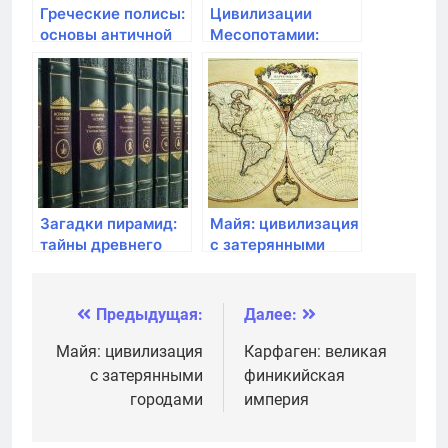
Греческие полисы:
Цивилизации
основы античной
Месопотамии:
демократии
колыбель древней
истории
Загадки пирамид:
Майя: цивилизация
тайны древнего
с затерянными
Египта
городами
Предыдущая:
Далее:
Навигация
по
Майя: цивилизация
Карфаген: великая
с затерянными
финикийская
записям
городами
империя