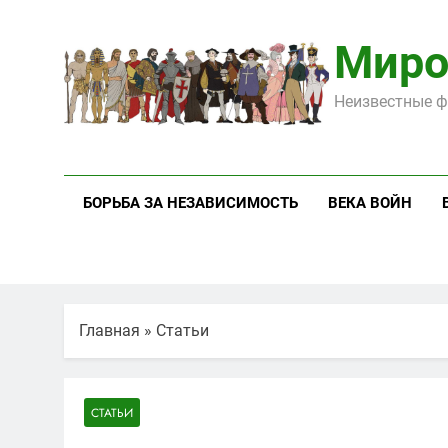
Перейти
к
Миро
содержимому
Неизвестные ф
БОРЬБА ЗА НЕЗАВИСИМОСТЬ
ВЕКА ВОЙН
Главная
»
Статьи
СТАТЬИ