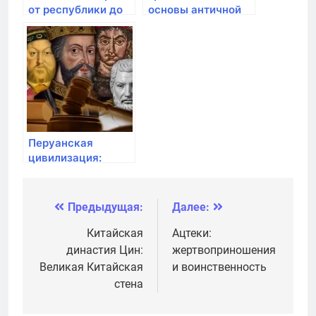
от республики до
основы античной
диктатуры
демократии
Перуанская
цивилизация:
тайна города
Мачу-Пикчу
Предыдущая:
Далее:
Навигация
по
Китайская
Ацтеки:
династия Цин:
жертвоприношения
записям
Великая Китайская
и воинственность
стена