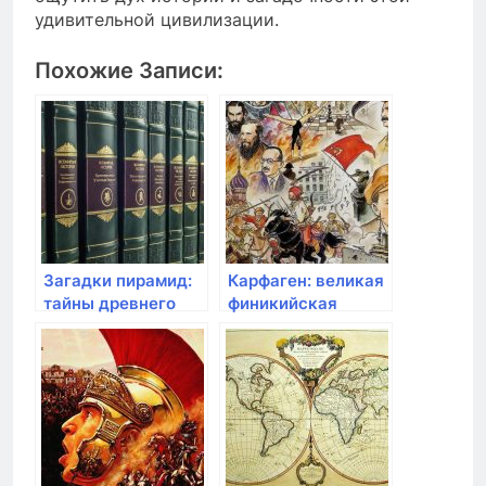
удивительной цивилизации.
Похожие Записи:
Загадки пирамид:
Карфаген: великая
тайны древнего
финикийская
Египта
империя