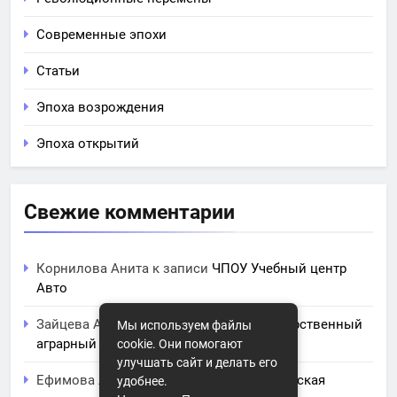
Современные эпохи
Статьи
Эпоха возрождения
Эпоха открытий
Свежие комментарии
Корнилова Анита
к записи
ЧПОУ Учебный центр
Авто
Зайцева Арина
к записи
Курский государственный
Мы используем файлы
аграрный университет им. И.И. Иванова
cookie. Они помогают
улучшать сайт и делать его
Ефимова Лидия
к записи
Северо-Кавказская
удобнее.