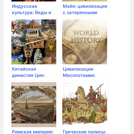
Индусская
Майя: цивилизация
культура: Веды и
с затерянными
Махабхарата
городами
Китайская
Цивилизации
династия Цин:
Месопотамии:
Великая Китайская
колыбель древней
стена
истории
Римская империя:
Греческие полисы: