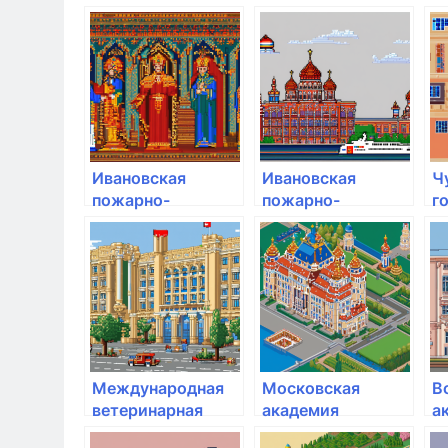
Ивановская
Ивановская
Ч
пожарно-
пожарно-
г
спасательная
спасательная
а
академия ГПС
академия ГПС
у
МЧС России
МЧС России
Международная
Московская
В
ветеринарная
академия
а
академия
Следственного
Р