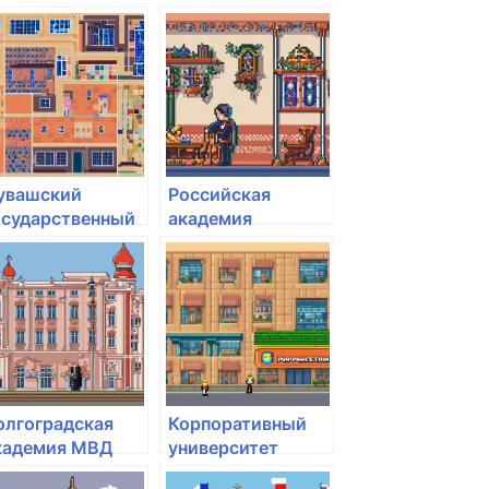
увашский
Российская
осударственный
академия
грарный
народного
ниверситет
хозяйства и
государственной
службы при
Президенте РФ
олгоградская
Корпоративный
кадемия МВД
университет
оссии
развития