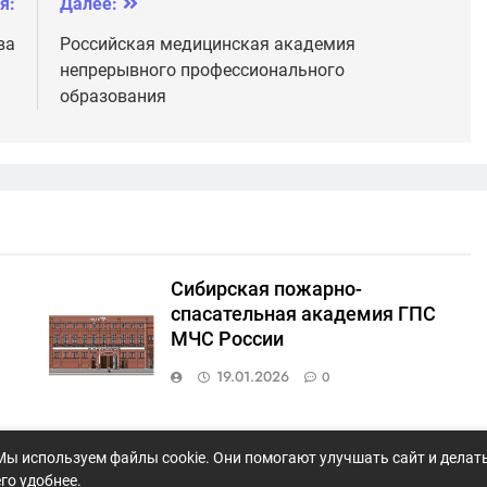
я:
Далее:
ва
Российская медицинская академия
непрерывного профессионального
образования
Сибирская пожарно-
спасательная академия ГПС
МЧС России
19.01.2026
0
ый
Кемеровский государственный
Мы используем файлы cookie. Они помогают улучшать сайт и делат
медицинский университет
его удобнее.