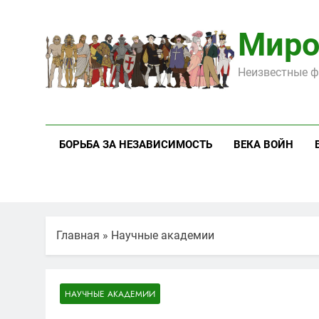
Перейти
к
Миро
содержимому
Неизвестные ф
БОРЬБА ЗА НЕЗАВИСИМОСТЬ
ВЕКА ВОЙН
Главная
»
Научные академии
НАУЧНЫЕ АКАДЕМИИ