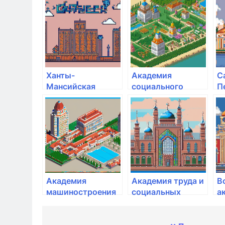
комитета РФ
Ханты-
Академия
С
Мансийская
социального
П
государственная
образования
а
медицинская
м
академия
Щ
Академия
Академия труда и
В
машиностроения
социальных
а
им. Ж.Я. Котина
отношений
т
м
Р