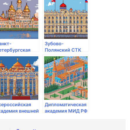
образования
анкт-
Зубово-
етербургская
Полянский СТК
кадемия
Регионального
илиции им. Н.А.
Отделения
ёлокова
ДОСААФ России
РМ
сероссийская
Дипломатическая
кадемия внешней
академия МИД РФ
орговли
инэкономразвития
оссии