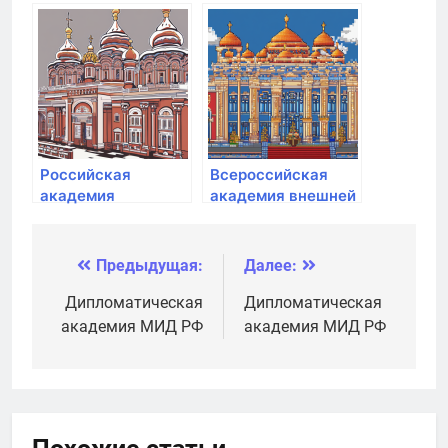
медицинская
академия
Российская
Всероссийская
академия
академия внешней
живописи
торговли
минэкономразвития
России
Предыдущая:
Далее:
Навигация
по
Дипломатическая
Дипломатическая
академия МИД РФ
академия МИД РФ
записям