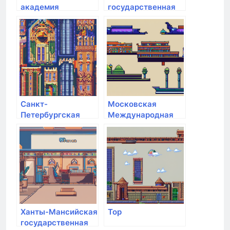
академия
государственная
народного
медицинская
хозяйства и
академия
государственной
службы при
Президенте РФ
Санкт-
Московская
Петербургская
Международная
Юридическая
Академия
Академия
Ханты-Мансийская
Top
государственная