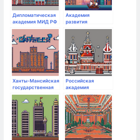
Дипломатическая
Академия
академия МИД РФ
развития
международных
отношений
Ханты-Мансийская
Российская
государственная
академия
медицинская
народного
академия
хозяйства и
государственной
службы при
Президенте РФ