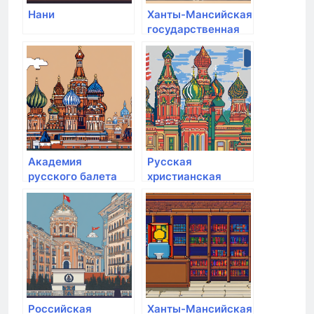
Нани
Ханты-Мансийская
государственная
медицинская
академия
Академия
Русская
русского балета
христианская
им. А.Я. Вагановой
гуманитарная
академия им. Ф.М.
Достоевского
Российская
Ханты-Мансийская