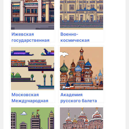
Ижевская
Военно-
государственная
космическая
медицинская
академия им. А.Ф.
академия
Можайского
Московская
Академия
Международная
русского балета
Академия
им. А.Я. Вагановой