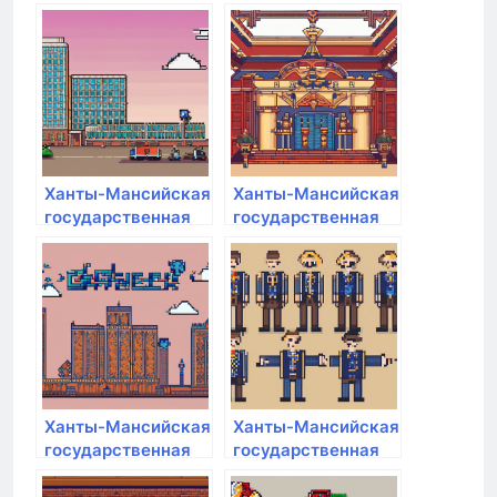
медицинская
медицинская
академия
академия
Ханты-Мансийская
Ханты-Мансийская
государственная
государственная
медицинская
медицинская
академия
академия
Ханты-Мансийская
Ханты-Мансийская
государственная
государственная
медицинская
медицинская
академия
академия