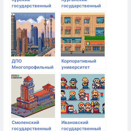
государственный
государственный
аграрный
университет
университет им.
И.И. Иванова
ДПО
Корпоративный
Многопрофильный
университет
университет
развития
инновационных
образования
технологий
Смоленский
Ивановский
государственный
государственный