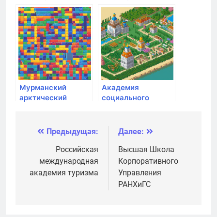
университет
медицинский
спорта
университет
Минздрава России
Мурманский
Академия
арктический
социального
государственный
образования
университет
Предыдущая:
Далее:
Навигация
по
Российская
Высшая Школа
международная
Корпоративного
записям
академия туризма
Управления
РАНХиГС