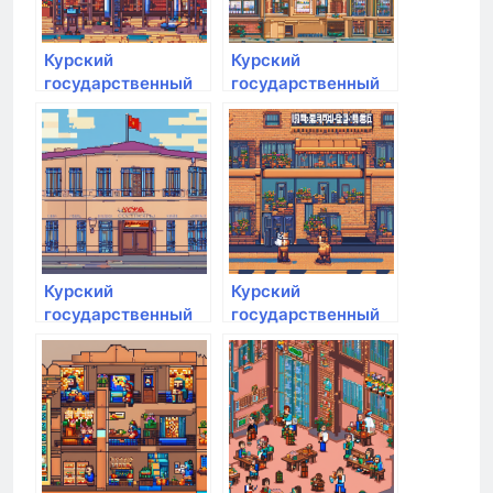
Курский
Курский
государственный
государственный
аграрный
аграрный
университет им.
университет им.
И.И. Иванова
И.И. Иванова
Курский
Курский
государственный
государственный
аграрный
аграрный
университет им.
университет им.
И.И. Иванова
И.И. Иванова