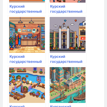
Курский
Курский
государственный
государственный
аграрный
аграрный
университет им.
университет им.
И.И. Иванова
И.И. Иванова
Курский
Курский
государственный
государственный
аграрный
аграрный
университет им.
университет им.
И.И. Иванова
И.И. Иванова
Курский
Курганский