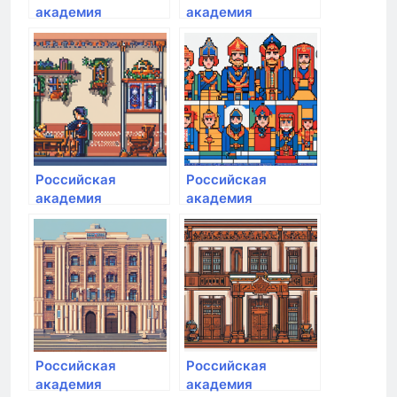
академия
академия
народного
народного
хозяйства и
хозяйства и
государственной
государственной
службы при
службы при
Президенте РФ
Президенте РФ
Российская
Российская
академия
академия
народного
народного
хозяйства и
хозяйства и
государственной
государственной
службы при
службы при
Президенте РФ
Президенте РФ
Российская
Российская
академия
академия