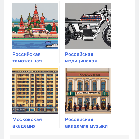
народного
народного
хозяйства и
хозяйства и
государственной
государственной
службы при
службы при
Президенте РФ
Президенте РФ
Российская
Российская
таможенная
медицинская
академия
академия
непрерывного
профессионального
образования
Московская
Российская
академия
академия музыки
предпринимательства
им. Гнесиных