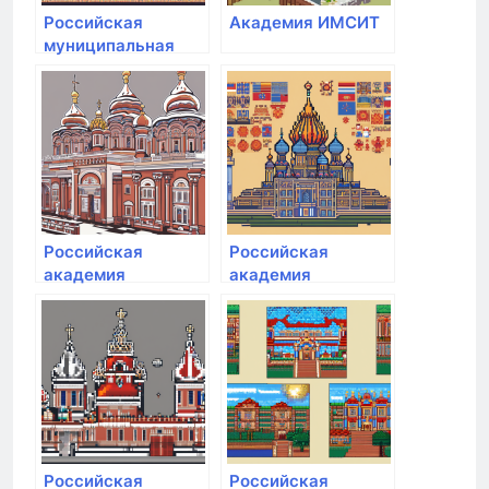
Российская
Академия ИМСИТ
муниципальная
академия
Российская
Российская
академия
академия
живописи
народного
хозяйства и
государственной
службы при
Президенте РФ
Российская
Российская