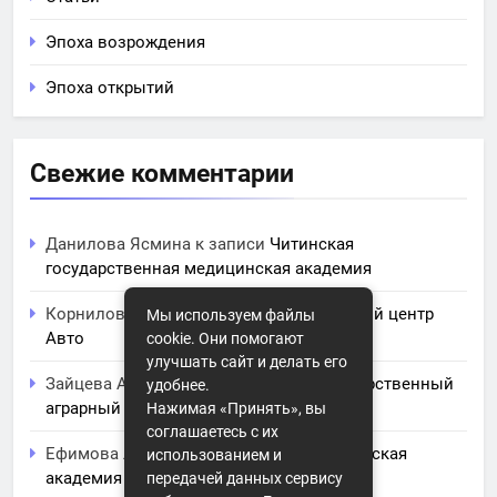
Эпоха возрождения
Эпоха открытий
Свежие комментарии
Данилова Ясмина
к записи
Читинская
государственная медицинская академия
Корнилова Анита
к записи
ЧПОУ Учебный центр
Мы используем файлы
Авто
cookie. Они помогают
улучшать сайт и делать его
Зайцева Арина
к записи
Курский государственный
удобнее.
аграрный университет им. И.И. Иванова
Нажимая «Принять», вы
соглашаетесь с их
Ефимова Лидия
к записи
Северо-Кавказская
использованием и
академия управления
передачей данных сервису