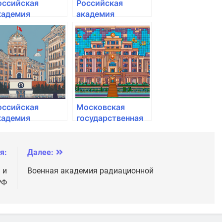
оссийская
Российская
кадемия
академия
ародного
народного
озяйства и
хозяйства и
осударственной
государственной
лужбы при
службы при
резиденте РФ
Президенте РФ
оссийская
Московская
кадемия
государственная
ародного
академия
озяйства и
хореографии
осударственной
я:
Далее:
лужбы при
 и
Военная академия радиационной
резиденте РФ
РФ