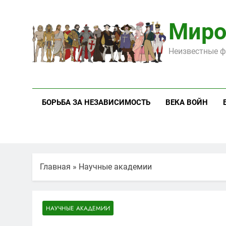
Перейти
к
Миро
содержимому
Неизвестные ф
БОРЬБА ЗА НЕЗАВИСИМОСТЬ
ВЕКА ВОЙН
Главная
»
Научные академии
НАУЧНЫЕ АКАДЕМИИ