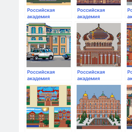
Российская
Российская
Р
академия
академия
а
народного
народного
н
хозяйства и
хозяйства и
х
государственной
государственной
г
службы при
службы при
с
Президенте РФ
Президенте РФ
П
Российская
Российская
Р
академия
академия
а
народного
народного
н
хозяйства и
хозяйства и
х
государственной
государственной
г
службы при
службы при
с
Президенте РФ
Президенте РФ
П