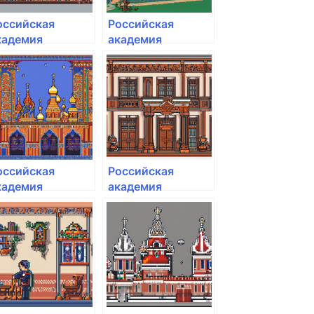
оссийская
Российская
кадемия
академия
ародного
народного
озяйства и
хозяйства и
осударственной
государственной
лужбы при
службы при
резиденте РФ
Президенте РФ
оссийская
Российская
кадемия
академия
ародного
народного
озяйства и
хозяйства и
осударственной
государственной
лужбы при
службы при
резиденте РФ
Президенте РФ