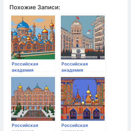
Похожие Записи:
Российская
Российская
академия
академия
народного
народного
хозяйства и
хозяйства и
государственной
государственной
службы при
службы при
Президенте РФ
Президенте РФ
Российская
Российская