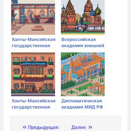
Ханты-Мансийская
Всероссийская
государственная
академия внешней
медицинская
торговли
академия
министерства
экономического
развития РФ
Ханты-Мансийская
Дипломатическая
государственная
академия МИД РФ
медицинская
академия
Предыдущая:
Далее:
Навигация