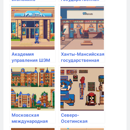
юридическая
медицинская
гуманитарная
академия
академия
Академия
Ханты-Мансийская
управления ШЭМ
государственная
ДВФУ
медицинская
академия
Московская
Северо-
международная
Осетинская
академия
государственная