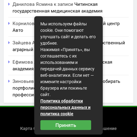
Данилова Ясмина
к записи
Читинская
государственная медицинская академия
Корнилова Анита
к записи
ЧПОУ Учебный центр
Мы используем файлы
Авто
cookie. Они помогают
улучшать сайт и делать его
Зайцева Арина
к записи
Курский государственный
удобнее.
аграрный университет им. И.И. Иванова
Нажимая «Принять», вы
соглашаетесь с их
Ефимова Лидия
к записи
Северо-Кавказская
использованием и
академия управления
передачей данных сервису
веб-аналитики. Если нет —
Зиновьев Радомир
к записи
Искусство собирать
измените настройки
портфолио: советы и заметки для
браузера или покиньте
профессионального роста
сайт.
Политика обработки
персональных данных и
политика cookie
2026 (с) https://istorikazov.ru
Принять
Карта Сайта
Пользовательское Соглашение