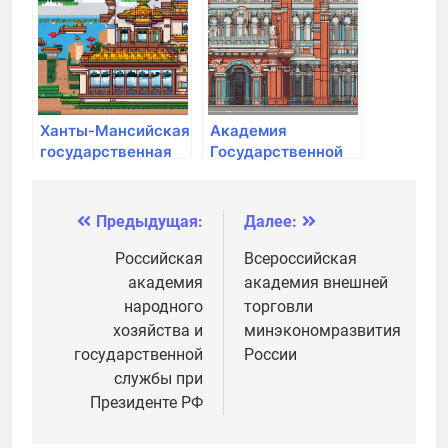
Ханты-Мансийская
Академия
государственная
Государственной
медицинская
противопожарной
академия
службы МЧС РФ
Предыдущая:
Далее:
Навигация
по
Российская
Всероссийская
академия
академия внешней
записям
народного
торговли
хозяйства и
минэкономразвития
государственной
России
службы при
Президенте РФ