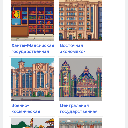
медицинская
академия
Ханты-Мансийская
Восточная
государственная
экономико-
медицинская
юридическая
академия
гуманитарная
академия
Военно-
Центральная
космическая
государственная
академия им. А.Ф.
медицинская
Можайского
академия