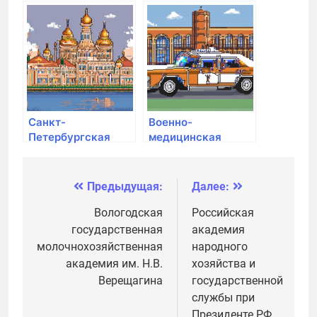
Следственного
спасательная
комитета РФ
академия
государственной
противопожарной
службы МЧС
России
Санкт-
Военно-
Петербургская
медицинская
академия милиции
академия им. С.М.
им. Н.А. Щёлокова
Кирова
Предыдущая:
Далее:
Навигация
по
Вологодская
Российская
государственная
академия
записям
молочнохозяйственная
народного
академия им. Н.В.
хозяйства и
Верещагина
государственной
службы при
Президенте РФ