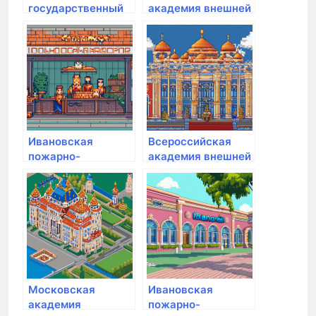
государственный
академия внешней
медицинский
торговли
университет
министерства
Минздрава России
экономического
развития РФ
Ивановская
Всероссийская
пожарно-
академия внешней
спасательная
торговли
Академия ГПС
минэкономразвития
МЧС России
России
Московская
Ивановская
академия
пожарно-