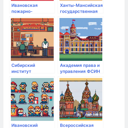
Ивановская
Ханты-Мансийская
пожарно-
государственная
спасательная
медицинская
академия
академия
государственной
противопожарной
службы МЧС
России
Сибирский
Академия права и
институт
управления ФСИН
традиционного
прикладного
искусства
Ивановский
Всероссийская