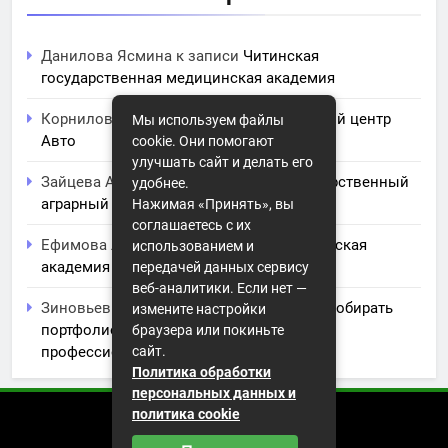
Данилова Ясмина
к записи
Читинская
государственная медицинская академия
Корнилова Анита
к записи
ЧПОУ Учебный центр
Мы используем файлы
Авто
cookie. Они помогают
улучшать сайт и делать его
Зайцева Арина
к записи
Курский государственный
удобнее.
аграрный университет им. И.И. Иванова
Нажимая «Принять», вы
соглашаетесь с их
Ефимова Лидия
к записи
Северо-Кавказская
использованием и
академия управления
передачей данных сервису
веб-аналитики. Если нет —
Зиновьев Радомир
к записи
Искусство собирать
измените настройки
портфолио: советы и заметки для
браузера или покиньте
профессионального роста
сайт.
Политика обработки
персональных данных и
политика cookie
2026 (с) https://istorikazov.ru