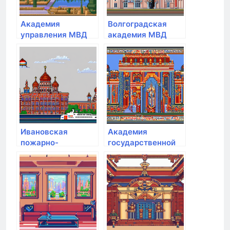
Академия
Волгоградская
управления МВД
академия МВД
России
России
Ивановская
Академия
пожарно-
государственной
спасательная
противопожарной
академия ГПС МЧС
службы МЧС
России
России