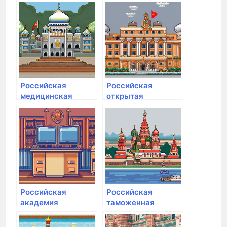
им. Гнесиных
им. Гнесиных
Российская
Российская
медицинская
открытая
академия
академия
непрерывного
транспорта
профессионального
образования
Российская
Российская
академия
таможенная
народного
академия
хозяйства и