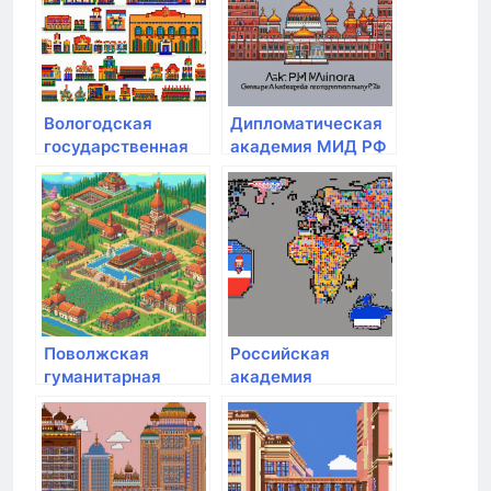
образования
Вологодская
Дипломатическая
государственная
академия МИД РФ
молочнохозяйственная
академия им. Н.В.
Верещагина
Поволжская
Российская
гуманитарная
академия
академия
народного
хозяйства и
государственной
службы при