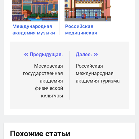
Президенте РФ
Международная
Российская
академия музыки
медицинская
Елены Образцовой
академия
непрерывного
профессионального
Предыдущая:
Далее:
Навигация
образования
по
Московская
Российская
государственная
международная
записям
академия
академия туризма
физической
культуры
Похожие статьи