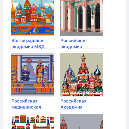
государственной
службы при
Президенте РФ
Волгоградская
Российская
академия МВД
академия
России
народного
хозяйства и
государственной
службы при
Президенте РФ
Российская
Российская
медицинская
Академия
академия
Живописи
непрерывного
профессионального