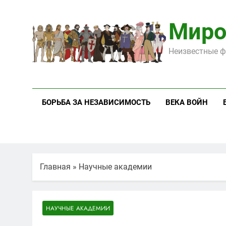
Перейти
к
Миро
содержимому
Неизвестные ф
БОРЬБА ЗА НЕЗАВИСИМОСТЬ
ВЕКА ВОЙН
Главная
»
Научные академии
НАУЧНЫЕ АКАДЕМИИ