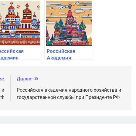
ародного
народного
озяйства и
хозяйства и
осударственной
государственной
лужбы при
службы при
резиденте РФ
Президенте РФ
оссийская
Российская
кадемия
Академия
ародного
народного
озяйства и
хозяйства и
осударственной
Государственной
я:
Далее:
лужбы при
службы при
 и
Российская академия народного хозяйства и
резиденте РФ
Президенте РФ
РФ
государственной службы при Президенте РФ