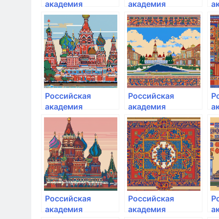
академия
академия
а
народного
народного
н
хозяйства и
хозяйства и
х
государственной
государственной
г
службы при
службы при
с
Президенте РФ
Президенте РФ
П
Российская
Российская
Р
академия
академия
а
народного
народного
н
хозяйства и
хозяйства и
х
государственной
государственной
г
службы при
службы при
с
Президенте РФ
Президенте РФ
П
Российская
Российская
Р
академия
академия
а