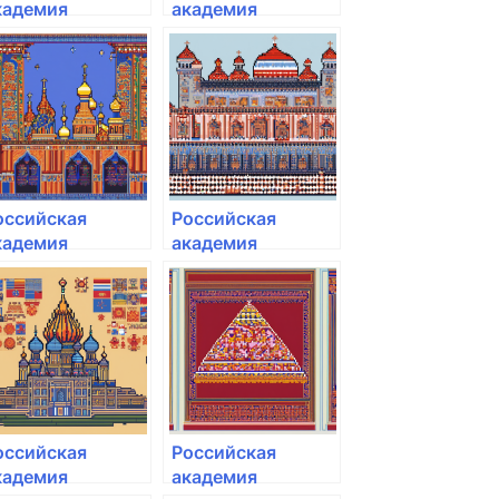
кадемия
академия
ародного
народного
озяйства и
хозяйства и
осударственной
государственной
лужбы при
службы при
резиденте РФ
Президенте РФ
оссийская
Российская
кадемия
академия
ародного
народного
озяйства и
хозяйства и
осударственной
государственной
лужбы при
службы при
резиденте РФ
Президенте РФ
оссийская
Российская
кадемия
академия