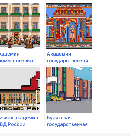
пасательная
России
кадемия ГПС
ЧС России
кадемия
Академия
ромышленных
государственной
ехнологий
противопожарной
службы МЧС
России
мская академия
Бурятская
ВД России
государственная
сельскохозяйственная