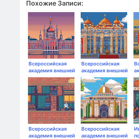
Похожие Записи:
Всероссийская
Всероссийская
В
академия внешней
академия внешней
а
торговли
торговли
т
минэкономразвития
минэкономразвития
м
России
России
Р
Всероссийская
Всероссийская
И
академия внешней
академия внешней
п