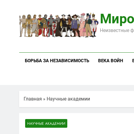
Перейти
к
Миро
содержимому
Неизвестные ф
БОРЬБА ЗА НЕЗАВИСИМОСТЬ
ВЕКА ВОЙН
Главная
»
Научные академии
НАУЧНЫЕ АКАДЕМИИ