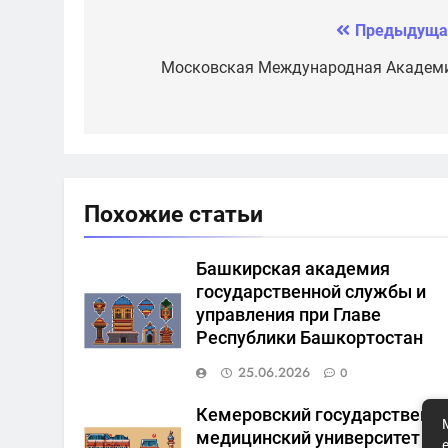
торговли и
экономики
Предыдуща
Навигация
по
Московская Международная Академ
записям
Похожие статьи
Башкирская академия
государственной службы и
управления при Главе
Республики Башкортостан
25.06.2026
0
Кемеровский государственн
медицинский университет