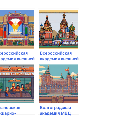
сероссийская
Всероссийская
кадемия внешней
академия внешней
орговли
торговли
инэкономразвития
министерства
оссии
экономического
развития РФ
вановская
Волгоградская
ожарно-
академия МВД