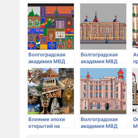
торговли
торговли
с
министерства
Министерства
А
экономического
экономического
М
развития РФ
развития РФ
Волгоградская
Волгоградская
А
академия МВД
академия МВД
п
России
России
т
Влияние эпохи
Волгоградская
О
открытий на
академия МВД
М
развитие
России