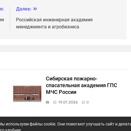
академия им. В.Р.
Филиппова
я:
Далее:
ия
Российская инженерная академия
менеджмента и агробизнеса
Сибирская пожарно-
спасательная академия ГПС
МЧС России
19.01.2026
0
ый
Кемеровский государственный
Мы используем файлы cookie. Они помогают улучшать сайт и делат
медицинский университет
его удобнее.