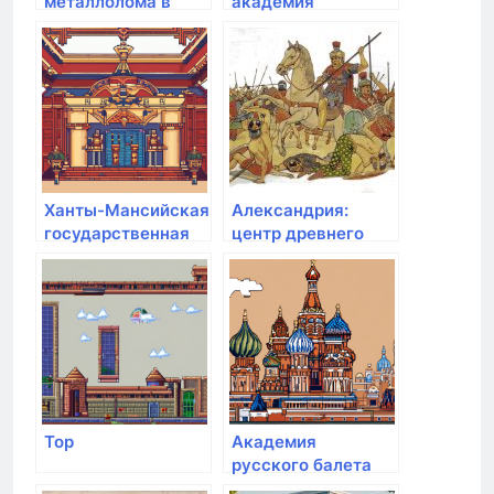
металлолома в
академия
Санкт-Петербурге
живописи
и Лен области:
Втор-центр СПб
Ханты-Мансийская
Александрия:
государственная
центр древнего
медицинская
мирового знания
академия
Top
Академия
русского балета
им. А.Я. Вагановой