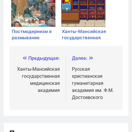
Постмодернизм и
Ханты-Мансийская
размывание
государственная
культурных границ
медицинская
академия
Предыдущая:
Далее:
Навигация
по
Ханты-Мансийская
Русская
государственная
христианская
записям
медицинская
гуманитарная
академия
академия им. Ф.М.
Достоевского