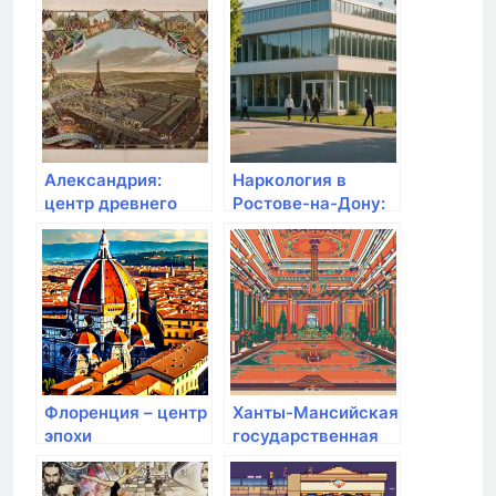
Александрия:
Наркология в
центр древнего
Ростове-на-Дону:
мирового знания
Центр анонимной
наркологии в
медицинской
клинике Гармония
Флоренция – центр
Ханты-Мансийская
эпохи
государственная
Возрождения
медицинская
академия