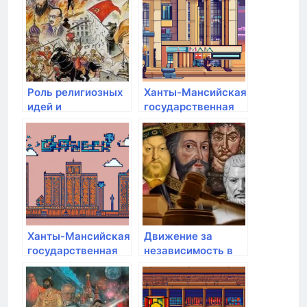
Роль религиозных
Ханты-Мансийская
идей и
государственная
миссионерства в
медицинская
эпоху открытий
академия
Ханты-Мансийская
Движение за
государственная
независимость в
медицинская
Азии: Китай,
академия
Индонезия