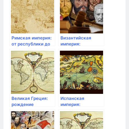
Ближний Восток
Римская империя:
Византийская
от республики до
империя:
могущественной
продолжение Рима
державы
и расцвет
христианства
Великая Греция:
Испанская
рождение
империя:
демократии и
завоевания и
олимпийские игры
колониальное
наследие