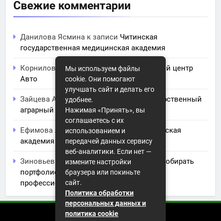
Свежие комментарии
Данилова Ясмина
к записи
Читинская
государственная медицинская академия
Корнилова Анита
к записи
ЧПОУ Учебный центр
Мы используем файлы
Авто
cookie. Они помогают
улучшать сайт и делать его
Зайцева Арина
к записи
Курский государственный
удобнее.
аграрный университет им. И.И. Иванова
Нажимая «Принять», вы
соглашаетесь с их
Ефимова Лидия
к записи
Северо-Кавказская
использованием и
академия управления
передачей данных сервису
веб-аналитики. Если нет —
Зиновьев Радомир
к записи
Искусство собирать
измените настройки
портфолио: советы и заметки для
браузера или покиньте
сайт.
профессионального роста
Политика обработки
персональных данных и
политика cookie
2026 (с) https://istorikazov.ru