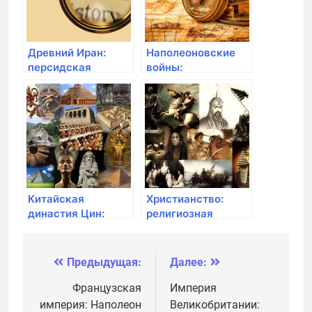
Древний Иран:
Наполеоновские
персидская
войны:
империя и
французская
Зороастризм
империя против
Европы
Китайская
Христианство:
династия Цин:
религиозная
Великая Китайская
революция в
стена
Римской империи
Предыдущая:
Далее:
Навигация
по
Французская
Империя
империя: Наполеон
Великобритании: