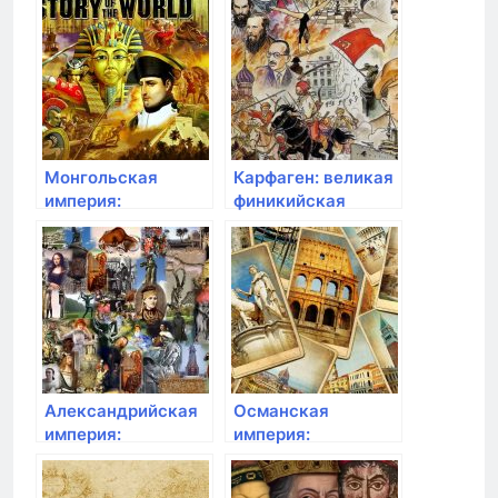
Монгольская
Карфаген: великая
империя:
финикийская
завоевания
империя
Чингисхана и
великий шелковый
путь
Александрийская
Османская
империя:
империя:
завоевания и
завоевания и
расцвет культуры
расширение на