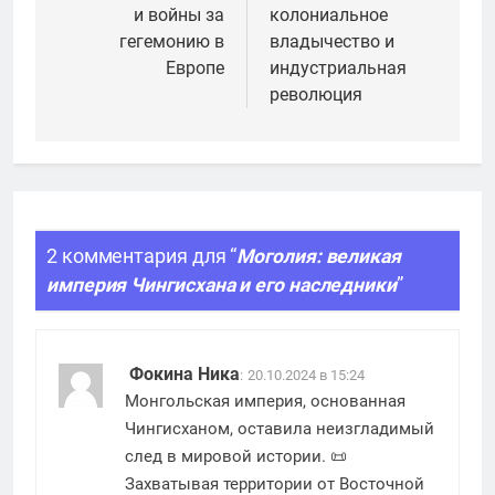
записям
и войны за
колониальное
гегемонию в
владычество и
Европе
индустриальная
революция
2 комментария для “
Моголия: великая
империя Чингисхана и его наследники
”
Фокина Ника
:
20.10.2024 в 15:24
Монгольская империя, основанная
Чингисханом, оставила неизгладимый
след в мировой истории. 📜
Захватывая территории от Восточной