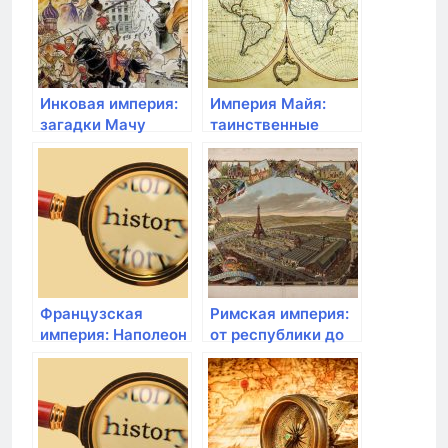
Инковая империя:
Империя Майя:
загадки Мачу
таинственные
Пикчу и великое
города и загадки
наследие Южной
астрономии
Америки
Французская
Римская империя:
империя: Наполеон
от республики до
и войны за
диктатуры
гегемонию в
Европе