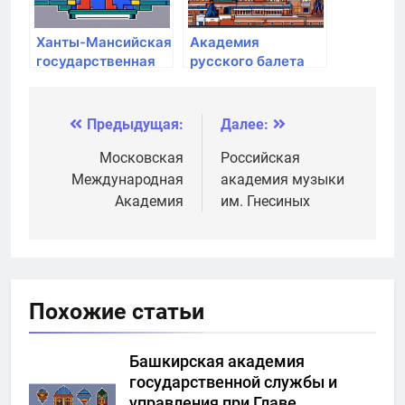
Ханты-Мансийская
Академия
государственная
русского балета
медицинская
им. А.Я. Вагановой
академия
Предыдущая:
Далее:
Навигация
по
Московская
Российская
Международная
академия музыки
записям
Академия
им. Гнесиных
Похожие статьи
Башкирская академия
государственной службы и
управления при Главе