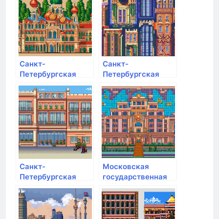
Санкт-
Санкт-
Петербургская
Петербургская
академия милиции
Юридическая
им. Н.А. Щёлокова
Академия
Санкт-
Московская
Петербургская
государственная
государственная
академия
художественно-
хореографии
промышленная
академия им. А.Л.