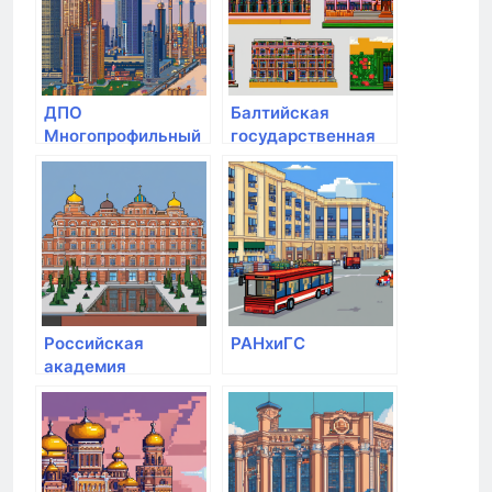
Штиглица
ДПО
Балтийская
Многопрофильный
государственная
университет
академия
инновационных
рыбопромыслового
технологий
флота
Российская
РАНхиГС
академия
народного
хозяйства и
государственной
службы при
Президенте РФ