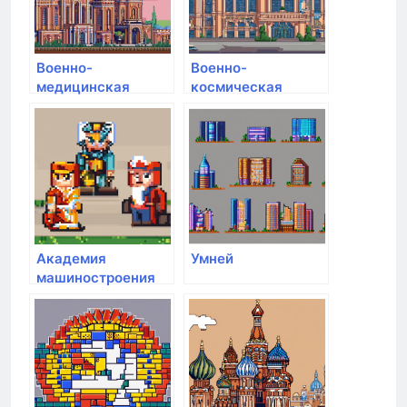
Военно-
Военно-
медицинская
космическая
академия им. С.М.
академия им. А.Ф.
Кирова
Можайского
Академия
Умней
машиностроения
им. Ж.Я. Котина