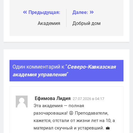
академия
хозяйства и
государственной
Предыдущая:
Далее:
Навигация
службы при
Президенте РФ
по
Академия
Добрый дом
записям
Один комментарий к “
Северо-Кавказская
академия управления
”
Ефимова Лидия
:
27.07.2026 в 04:17
Эта академия — полная
разочаровашка! 😩 Преподаватели,
кажется, отстали от жизни лет на 10, а
материал скучный и устаревший. 💼