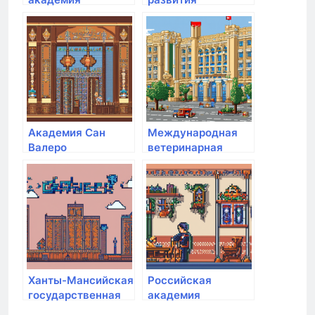
народного
международных
хозяйства и
отношений
государственной
службы при
Президенте РФ
Академия Сан
Международная
Валеро
ветеринарная
академия
Ханты-Мансийская
Российская
государственная
академия
медицинская
народного