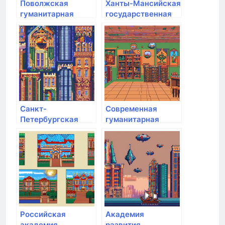
Поволжская
Ханты-Мансийская
гуманитарная
государственная
академия
медицинская
академия
Санкт-
Современная
Петербургская
гуманитарная
Юридическая
академия
Академия
Российская
Академия
академия
развития