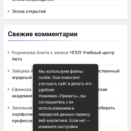
Эпоха открытий
Свежие комментарии
Корнилова Анита
к записи
ЧПОУ Учебный центр
Авто
Зайцева Арина
к записи
Курский государственный
Мы используем файлы
аграрный университет им. И.И. Иванова
cookie. Они помогают
улучшать сайт и делать его
Ефимова Лидия
к записи
Северо-Кавказская
удобнее.
академия управления
Нажимая «Принять», вы
соглашаетесь с их
Зиновьев Радомир
к записи
Искусство собирать
использованием и
портфолио: советы и заметки для
передачей данных сервису
профессионального роста
веб-аналитики. Если нет —
измените настройки