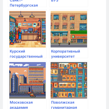
Санкт-
ВУЗ
Петербургская
Юридическая
Академия
Курский
Корпоративный
государственный
университет
аграрный
развития
университет им.
образования
И.И. Иванова
Московская
Поволжская
академия
гуманитарная