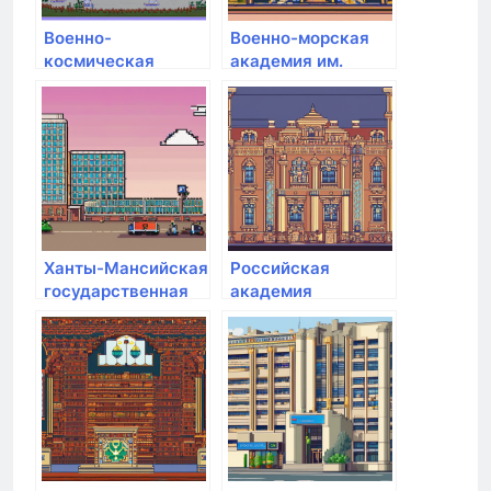
Военно-
Военно-морская
космическая
академия им.
академия им. А.Ф.
адмирала флота
Можайского
Советского Союза
Н.Г. Кузнецова
Ханты-Мансийская
Российская
государственная
академия
медицинская
народного
академия
хозяйства и
государственной
службы при
Президенте РФ