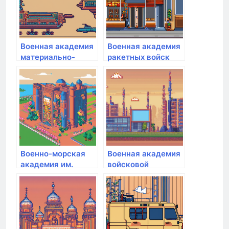
Военная академия
Военная академия
материально-
ракетных войск
технического
стратегического
обеспечения
назначения им.
Петра Великого
Военно-морская
Военная академия
академия им.
войсковой
адмирала флота
противовоздушной
Советского Союза
обороны
Н.Г. Кузнецова
Вооруженных Сил
РФ им. Маршала
Советского Союза
А.М. Василевского