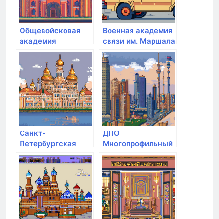
Общевойсковая
Военная академия
академия
связи им. Маршала
Вооруженных сил
Советского Союза
РФ
С.М. Буденного
Санкт-
ДПО
Петербургская
Многопрофильный
академия милиции
университет
им. Н.А. Щёлокова
инновационных
технологий