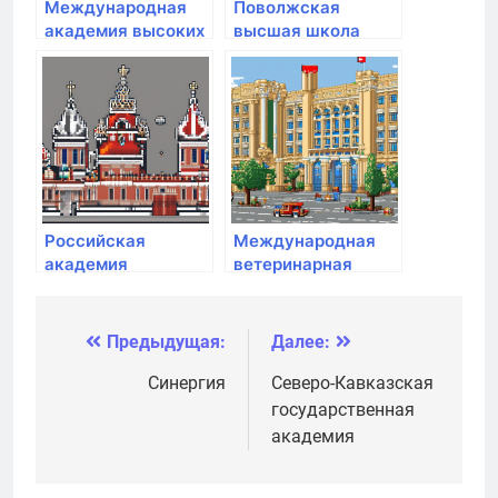
Международная
Поволжская
академия высоких
высшая школа
информационных
интеллектуальной
технологий в
собственности
образовании
Российская
Международная
академия
ветеринарная
народного
академия
хозяйства и
государственной
Предыдущая:
Далее:
Навигация
службы при
Президенте РФ
по
Синергия
Северо-Кавказская
государственная
записям
академия