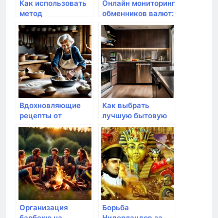
Как использовать
Онлайн мониторинг
метод
обменников валют:
конспектирования
лучшие курсы
для повышения
обмена валют на
эффективности
ExchangeSumo
обучения
Вдохновляющие
Как выбрать
рецепты от
лучшую бытовую
бабушки Розы:
технику для
искусство
вашего дома?
кулинарии
Организация
Борьба
барбекю на
Нидерландов за