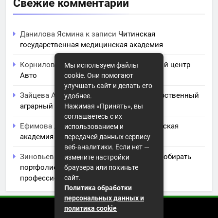
Свежие комментарии
Данилова Ясмина
к записи
Читинская
государственная медицинская академия
Корнилова Анита
к записи
ЧПОУ Учебный центр
Мы используем файлы
Авто
cookie. Они помогают
улучшать сайт и делать его
Зайцева Арина
к записи
Курский государственный
удобнее.
аграрный университет им. И.И. Иванова
Нажимая «Принять», вы
соглашаетесь с их
Ефимова Лидия
к записи
Северо-Кавказская
использованием и
академия управления
передачей данных сервису
веб-аналитики. Если нет —
Зиновьев Радомир
к записи
Искусство собирать
измените настройки
портфолио: советы и заметки для
браузера или покиньте
сайт.
профессионального роста
Политика обработки
персональных данных и
политика cookie
2026 (с) https://istorikazov.ru