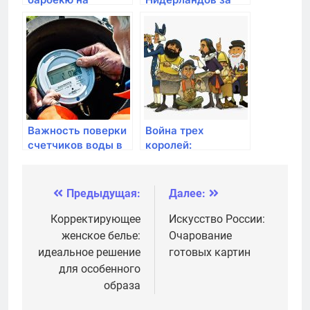
природе:
независимость от
особенности и
Испании
плюсы услуги
Важность поверки
Война трех
счетчиков воды в
королей:
Кудрово
английская война
455-485 гг
Предыдущая:
Далее:
Навигация
по
Корректирующее
Искусство России:
женское белье:
Очарование
записям
идеальное решение
готовых картин
для особенного
образа