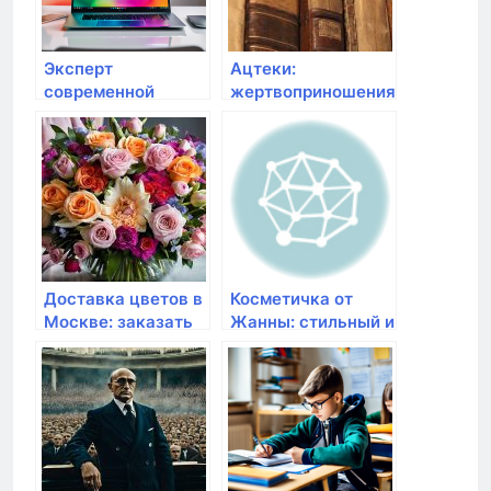
Эксперт
Ацтеки:
современной
жертвоприношения
техники: обзор
и воинственность
лучших
производителей и
достойных
моделей
Доставка цветов в
Косметичка от
Москве: заказать
Жанны: стильный и
букет свежих
удобный
цветов на дом в
аксессуар для
интернет-магазине
каждой женщины
Venus in Fleurs