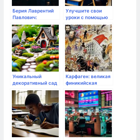
Берия Лаврентий
Улучшите свои
Павлович:
уроки с помощью
выдающийся
данных и ресурсов
политический
Koncpekt.ru
деятель и
контроверсиальная
фигура
Уникальный
Карфаген: великая
декоративный сад
финикийская
с Домовичкой
империя