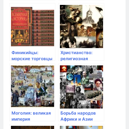
французская
независимости
империя против
Европы
Финикийцы:
Христианство:
морские торговцы
религиозная
и открытие
революция в
Британии
Римской империи
Моголия: великая
Борьба народов
империя
Африки и Азии
Чингисхана и его
против