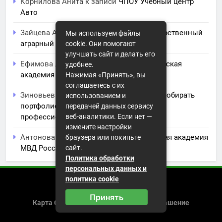
Корнилова Анита
к записи
ЧПОУ Учебный центр
Авто
Зайцева Арина
к записи
Курский государственный
Мы используем файлы
аграрный университет им. И.И. Иванова
cookie. Они помогают
улучшать сайт и делать его
Ефимова Лидия
к записи
Северо-Кавказская
удобнее.
академия управления
Нажимая «Принять», вы
соглашаетесь с их
Зиновьев Радомир
к записи
Искусство собирать
использованием и
портфолио: советы и заметки для
передачей данных сервису
веб-аналитики. Если нет —
профессионального роста
измените настройки
Антонова Юлиана
к записи
Волгоградская академия
браузера или покиньте
сайт.
МВД России
Политика обработки
персональных данных и
политика cookie
2026 (с) https://istorikazov.ru
Принять
Карта Сайта
Пользовательское Соглашение