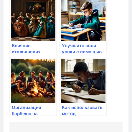
наследники
колониализма
Влияние
Улучшите свои
итальянских
уроки с помощью
художников на
данных и ресурсов
эпоху
Koncpekt.ru
Возрождения
Организация
Как использовать
барбекю на
метод
природе:
конспектирования
особенности и
для повышения