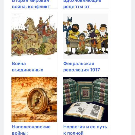
Вторая мировая
Вдохновляющие
война: конфликт
рецепты от
между союзниками
бабушки Розы:
и фашистскими
искусство
странами
кулинарии
Война
Февральская
въединенных
революция 1917
арабских
года в России:
эмиратов:
смена режима и
противостояние
переход к
Ирака и Кувейта
парламентской
демократии
Наполеоновские
Норвегия и ее путь
войны:
к полной