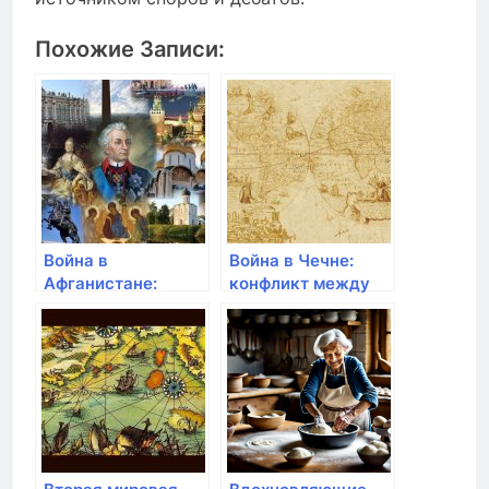
Похожие Записи:
Война в
Война в Чечне:
Афганистане:
конфликт между
схватка между
Россией и
СССР и
сепаратистами
афганскими
муджахединами