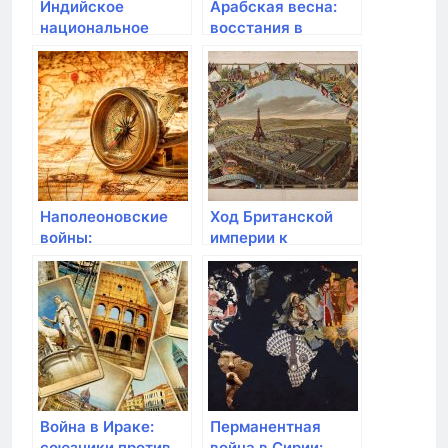
Индийское
Арабская весна:
национальное
восстания в
движение и борьба
странах Африки и
за свободу
Ближнего Востока
Наполеоновские
Ход Британской
войны:
империи к
французская
деколонизации
империя против
Европы
Война в Ираке:
Перманентная
союзники против
война в Сирии: