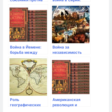
режима Саддама
борьба государств
Хусейна
и
террористических
организаций
Война в Йемене:
Война за
борьба между
независимость
властями и
США: битва за
Хуситами
свободу в XVIII
веке
Роль
Американская
географических
революция и
открытий в
образование США