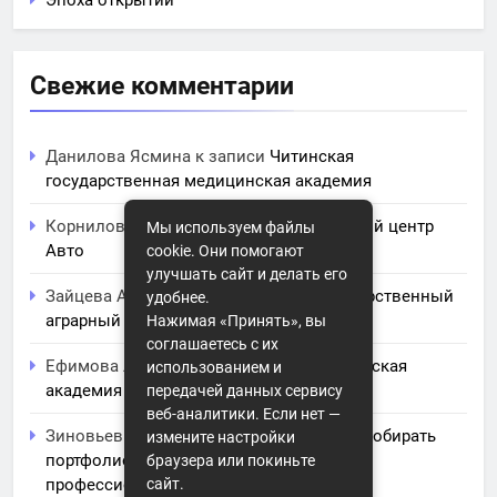
Эпоха открытий
Свежие комментарии
Данилова Ясмина
к записи
Читинская
государственная медицинская академия
Корнилова Анита
к записи
ЧПОУ Учебный центр
Мы используем файлы
Авто
cookie. Они помогают
улучшать сайт и делать его
Зайцева Арина
к записи
Курский государственный
удобнее.
аграрный университет им. И.И. Иванова
Нажимая «Принять», вы
соглашаетесь с их
Ефимова Лидия
к записи
Северо-Кавказская
использованием и
академия управления
передачей данных сервису
веб-аналитики. Если нет —
Зиновьев Радомир
к записи
Искусство собирать
измените настройки
портфолио: советы и заметки для
браузера или покиньте
сайт.
профессионального роста