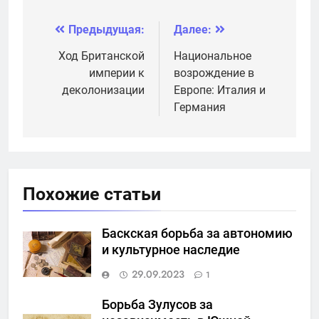
формировании
колониальной
Предыдущая:
Далее:
Навигация
системы
по
Ход Британской
Национальное
империи к
возрождение в
записям
деколонизации
Европе: Италия и
Германия
Похожие статьи
Баскская борьба за автономию
и культурное наследие
29.09.2023
1
Борьба Зулусов за