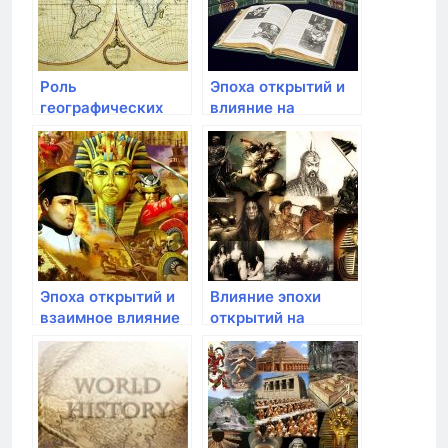
Роль
Эпоха открытий и
географических
влияние на
открытий в
политическую
формировании
карту мира
колониальной
системы
Эпоха открытий и
Влияние эпохи
взаимное влияние
открытий на
мировых культур
развитие культуры
и искусства