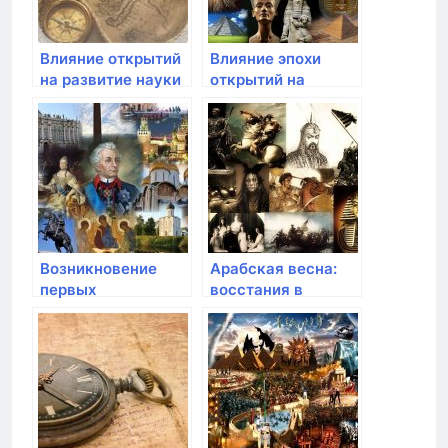
Влияние открытий
Влияние эпохи
на развитие науки
открытий на
и образования
развитие торговли
и экономики
Возникновение
Арабская весна:
первых
восстания в
национальных
странах Африки и
государств
Ближнего Востока
благодаря эпохе
открытий