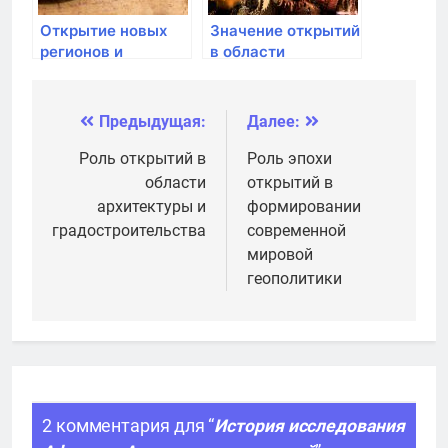
Открытие новых
Значение открытий
регионов и
в области
освоение новых
астрономии и
земель
навигации
Предыдущая:
Далее:
Навигация
по
Роль открытий в
Роль эпохи
области
открытий в
записям
архитектуры и
формировании
градостроительства
современной
мировой
геополитики
2 комментария для “
История исследования