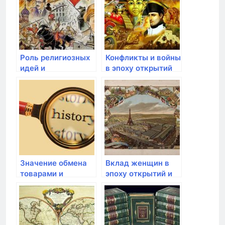
Роль религиозных
Конфликты и войны
идей и
в эпоху открытий
миссионерства в
эпоху открытий
Значение обмена
Вклад женщин в
товарами и
эпоху открытий и
культурой в эпоху
межкультурный
открытий
обмен