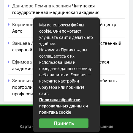
Данилова Ясмина
к записи
Читинская
государственная медицинская академия
Корнилова Анита
к записи
ЧПОУ Учебный центр
Мы используем файлы
Авто
cookie. Они помогают
улучшать сайт и делать его
Зайцева Арина
к записи
Курский государственный
удобнее.
аграрный университет им. И.И. Иванова
Нажимая «Принять», вы
соглашаетесь с их
Ефимова Лидия
к записи
Северо-Кавказская
использованием и
академия управления
передачей данных сервису
веб-аналитики. Если нет —
Зиновьев Радомир
к записи
Искусство собирать
измените настройки
портфолио: советы и заметки для
браузера или покиньте
сайт.
профессионального роста
Политика обработки
персональных данных и
политика cookie
2026 (с) https://istorikazov.ru
Принять
Карта Сайта
Пользовательское Соглашение