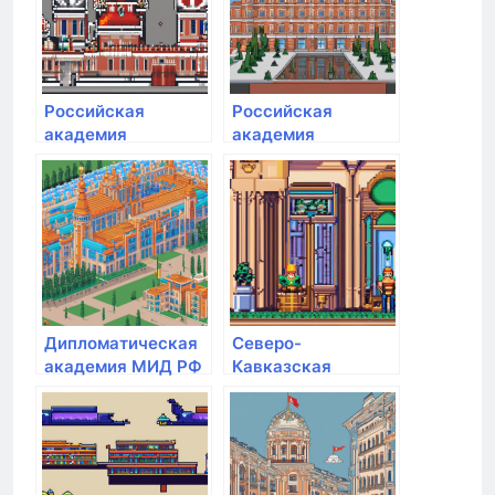
Российская
Российская
академия
академия
народного
народного
хозяйства и
хозяйства и
государственной
государственной
службы при
службы при
Президенте РФ
Президенте РФ
Дипломатическая
Северо-
академия МИД РФ
Кавказская
государственная
академия