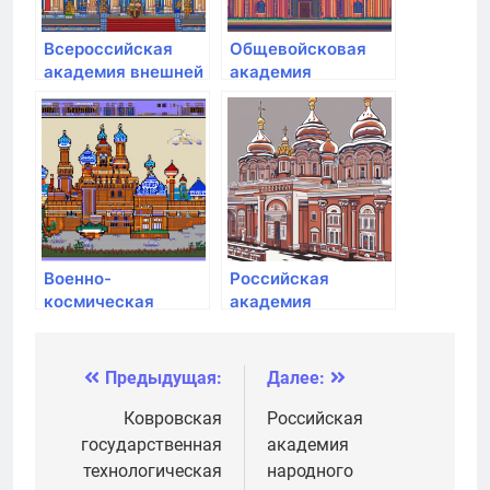
Всероссийская
Общевойсковая
академия внешней
академия
торговли
Вооруженных сил
минэкономразвития
РФ
России
Военно-
Российская
космическая
академия
академия им. А.Ф.
живописи
Можайского
Предыдущая:
Далее:
Навигация
по
Ковровская
Российская
государственная
академия
записям
технологическая
народного