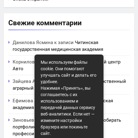
Свежие комментарии
Данилова Ясмина
к записи
Читинская
государственная медицинская академия
Корнилова Анита
к записи
ЧПОУ Учебный центр
Мы используем файлы
Авто
cookie. Они помогают
улучшать сайт и делать его
Зайцева Арина
к записи
Курский государственный
удобнее.
аграрный университет им. И.И. Иванова
Нажимая «Принять», вы
соглашаетесь с их
Ефимова Лидия
к записи
Северо-Кавказская
использованием и
академия управления
передачей данных сервису
веб-аналитики. Если нет —
Зиновьев Радомир
к записи
Искусство собирать
измените настройки
портфолио: советы и заметки для
браузера или покиньте
профессионального роста
сайт.