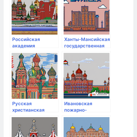
Российская
Ханты-Мансийская
академия
государственная
народного
медицинская
хозяйства и
академия
государственной
службы при
Президенте РФ
Русская
Ивановская
христианская
пожарно-
гуманитарная
спасательная
академия им. Ф.М.
академия ГПС МЧС
Достоевского
России