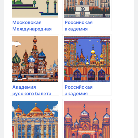
Московская
Российская
Международная
академия
Академия
народного
хозяйства и
государственной
службы при
Президенте РФ
Академия
Российская
русского балета
академия
им. А.Я. Вагановой
народного
хозяйства и
государственной
службы при
Президенте РФ