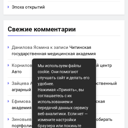
Эпоха открытий
Свежие комментарии
Данилова Ясмина
к записи
Читинская
государственная медицинская академия
Корнилова Анита
к записи
ЧПОУ Учебный центр
Мы используем файлы
Авто
cookie. Они помогают
улучшать сайт и делать его
Зайцева Арина
к записи
Курский государственный
удобнее.
аграрный университет им. И.И. Иванова
Нажимая «Принять», вы
соглашаетесь с их
Ефимова Лидия
к записи
Северо-Кавказская
использованием и
академия управления
передачей данных сервису
веб-аналитики. Если нет —
Зиновьев Радомир
к записи
Искусство собирать
измените настройки
портфолио: советы и заметки для
браузера или покиньте