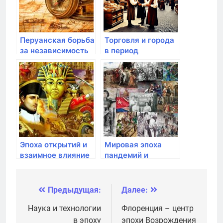
Перуанская борьба
Торговля и города
за независимость
в период
от Испании
Возрождения
Эпоха открытий и
Мировая эпоха
взаимное влияние
пандемий и
мировых культур
здравоохранение
Предыдущая:
Далее:
Навигация
по
Наука и технологии
Флоренция – центр
в эпоху
эпохи Возрождения