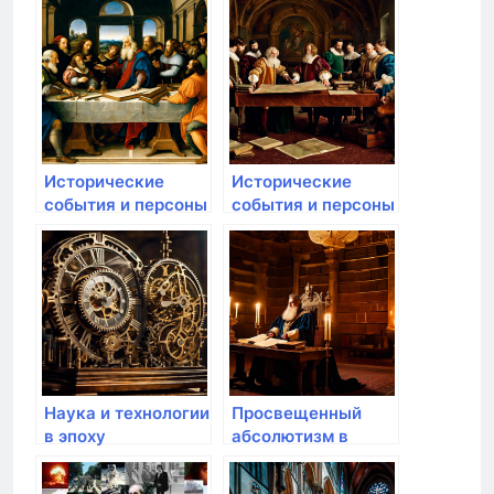
Исторические
Исторические
события и персоны
события и персоны
эпохи
эпохи
Возрождения
Возрождения
Наука и технологии
Просвещенный
в эпоху
абсолютизм в
Возрождения
эпоху
Возрождения