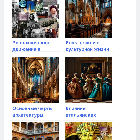
Революционное
Роль церкви в
движение в
культурной жизни
Испании:
эпохи
Гражданская
Возрождения
война 1936-1939
годов
Основные черты
Влияние
архитектуры
итальянских
Возрождения
художников на
эпоху
Возрождения