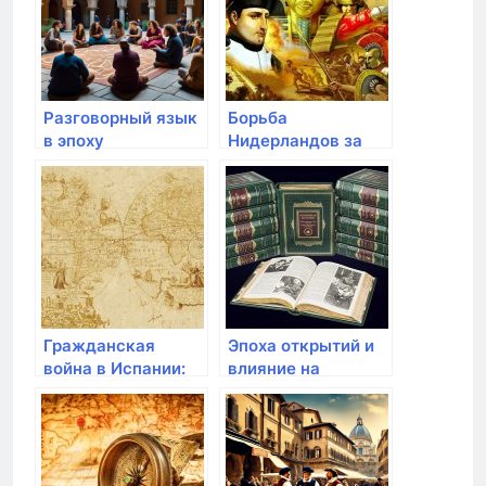
Разговорный язык
Борьба
в эпоху
Нидерландов за
Возрождения
независимость от
Испании
Гражданская
Эпоха открытий и
война в Испании:
влияние на
противостояние
политическую
республиканцев и
карту мира
националистов