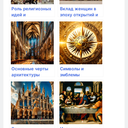
Роль религиозных
Вклад женщин в
идей и
эпоху открытий и
миссионерства в
межкультурный
эпоху открытий
обмен
Основные черты
Символы и
архитектуры
эмблемы
Возрождения
Возрождения