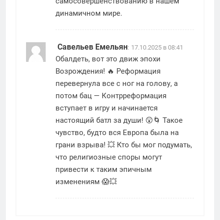
самосовершенствованию в нашем
динамичном мире.
Савельев Емельян
:
17.10.2025 в 08:41
Обалдеть, вот это движ эпохи
Возрождения! 🔥 Реформация
перевернула все с ног на голову, а
потом бац — Контрреформация
вступает в игру и начинается
настоящий батл за души! 😲🌀 Такое
чувство, будто вся Европа была на
грани взрыва! 💥 Кто бы мог подумать,
что религиозные споры могут
привести к таким эпичным
изменениям 😱💥