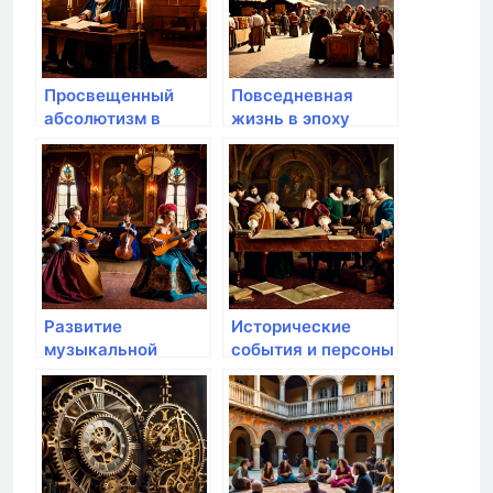
Просвещенный
Повседневная
абсолютизм в
жизнь в эпоху
эпоху
Возрождения
Возрождения
Развитие
Исторические
музыкальной
события и персоны
культуры в эпоху
эпохи
Возрождения
Возрождения