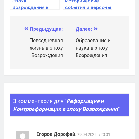
Эпоха
Исторические
Возрождения в
события и персоны
Испании и Франции
эпохи
Возрождения
Предыдущая:
Далее:
Навигация
по
Повседневная
Образование и
жизнь в эпоху
наука в эпоху
записям
Возрождения
Возрождения
3 комментария для “
Реформация и
Контрреформация в эпоху Возрождения
”
Егоров Дорофей
:
29.04.2025 в 20:01