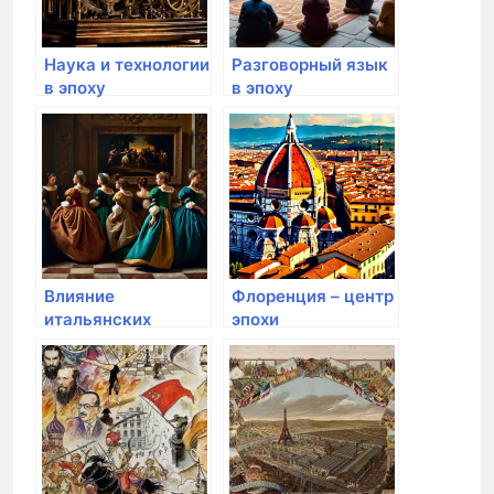
Наука и технологии
Разговорный язык
в эпоху
в эпоху
Возрождения
Возрождения
Влияние
Флоренция – центр
итальянских
эпохи
художников на
Возрождения
эпоху
Возрождения