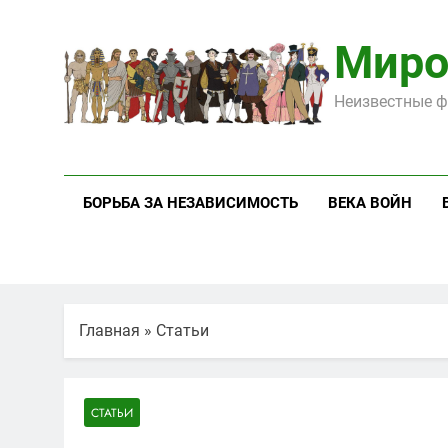
Перейти
к
Миро
содержимому
Неизвестные ф
БОРЬБА ЗА НЕЗАВИСИМОСТЬ
ВЕКА ВОЙН
Главная
»
Статьи
СТАТЬИ