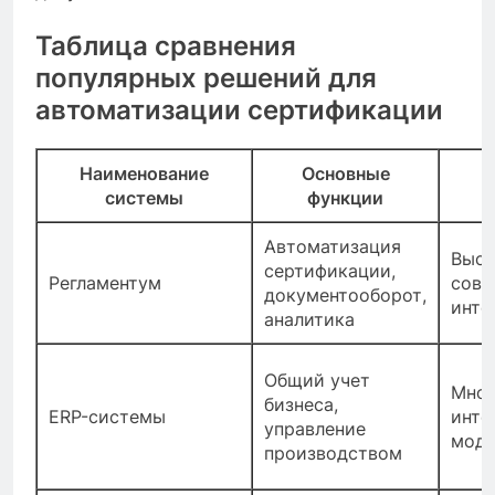
Таблица сравнения
популярных решений для
автоматизации сертификации
Наименование
Основные
системы
функции
Автоматизация
Высо
сертификации,
Регламентум
совр
документооборот,
инте
аналитика
Общий учет
Мног
бизнеса,
ERP-системы
инте
управление
моду
производством