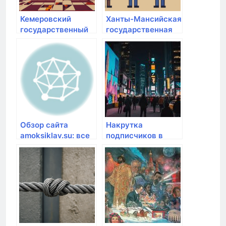
Кемеровский
Ханты-Мансийская
государственный
государственная
медицинский
медицинская
университет
академия
Минздрава РФ
Обзор сайта
Накрутка
amoksiklav.su: все
подписчиков в
о антибиотике
Телеграм: когда
Амоксиклав
она может
пригодиться