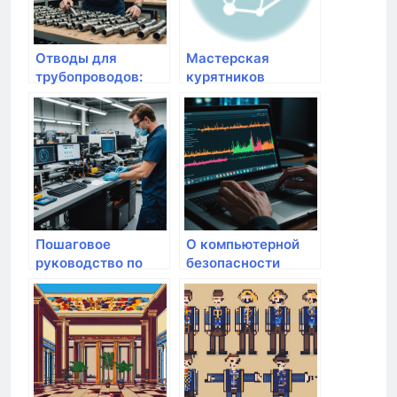
Отводы для
Мастерская
трубопроводов:
курятников
широкий
ассортимент и
надежные
поставки
Пошаговое
О компьютерной
руководство по
безопасности
созданию
простыми словами
пластиковых
изделий на заказ в
СПб: от идеи до
реализации