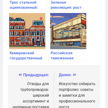
Трос стальной
Зеленая
оцинкованный:
революция: рост
надежное решение
продуктивности
от 1 мм до 16 мм по
сельского
стандартам DIN
хозяйства и
3055 и DIN 3060
социальные
изменения
Кемеровский
Российская
государственный
таможенная
медицинский
академия
университет
Минздрава РФ
Предыдущая:
Далее:
Навигация
по
Отводы для
Искусство собирать
трубопроводов:
портфолио: советы
записям
широкий
и заметки для
ассортимент и
профессионального
надежные поставки
роста