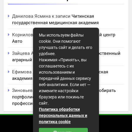
Данилова Ясмина
к записи
Читинская
государственная медицинская академия
Корнилова Анита
к записи
ЧПОУ Учебный центр
Мы используем файлы
Авто
cookie. Они помогают
улучшать сайт и делать его
Зайцева Арина
к записи
Курский государственный
удобнее.
аграрный университет им. И.И. Иванова
Нажимая «Принять», вы
соглашаетесь с их
Ефимова Лидия
к записи
Северо-Кавказская
использованием и
академия управления
передачей данных сервису
веб-аналитики. Если нет —
Зиновьев Радомир
к записи
Искусство собирать
измените настройки
портфолио: советы и заметки для
браузера или покиньте
профессионального роста
сайт.
Политика обработки
персональных данных и
политика cookie
2026 (с) https://istorikazov.ru