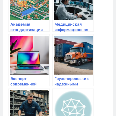
Академия
Медицинская
стандартизации
информационная
система MEDODS:
Революция в
организации
здравоохранения
Эксперт
Грузоперевозки с
современной
надежными
техники: обзор
транспортными
лучших
компаниями Сатки:
производителей и
Удобство,
достойных
Безопасность и
моделей
Качество услуг