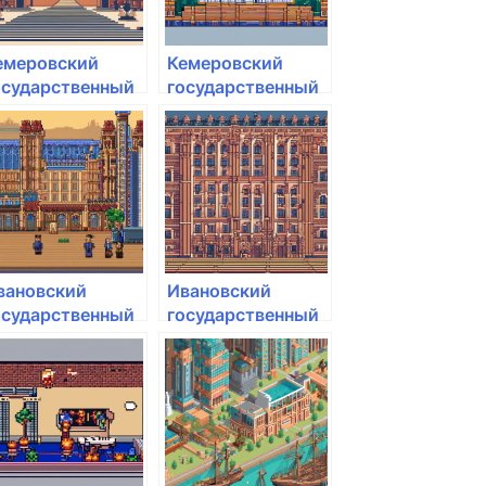
емеровский
Кемеровский
осударственный
государственный
едицинский
медицинский
ниверситет
университет
инздрава РФ
Минздрава РФ
вановский
Ивановский
осударственный
государственный
едицинский
медицинский
ниверситет
университет
инздрава
Минздрава
оссии
России