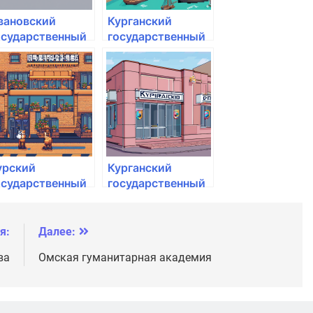
вановский
Курганский
осударственный
государственный
едицинский
университет
ниверситет
инздрава
оссии
урский
Курганский
осударственный
государственный
грарный
университет
ниверситет им.
.И. Иванова
я:
Далее:
ва
Омская гуманитарная академия