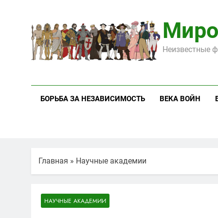
Перейти
к
Миро
содержимому
Неизвестные ф
БОРЬБА ЗА НЕЗАВИСИМОСТЬ
ВЕКА ВОЙН
Главная
»
Научные академии
НАУЧНЫЕ АКАДЕМИИ