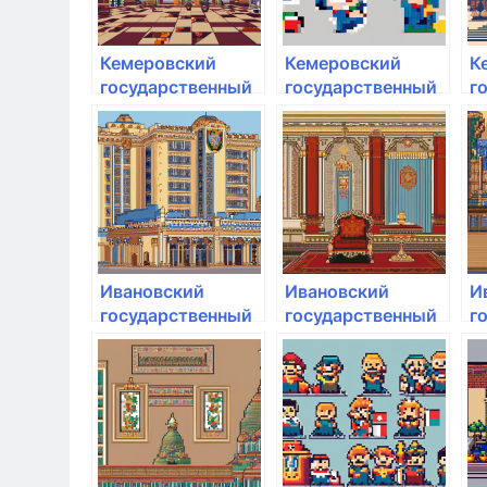
Кемеровский
Кемеровский
К
государственный
государственный
г
медицинский
медицинский
м
университет
университет
у
Минздрава РФ
Минздрава РФ
М
Ивановский
Ивановский
И
государственный
государственный
г
медицинский
медицинский
м
университет
университет
у
Минздрава
Минздрава
М
России
России
Р