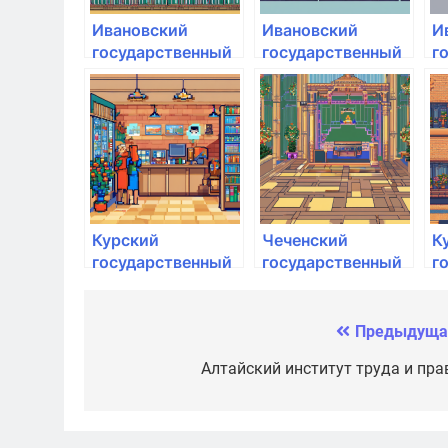
Ивановский
Ивановский
И
государственный
государственный
г
медицинский
медицинский
м
университет
университет
у
Минздрава
Минздрава
М
России
России
Р
Курский
Чеченский
К
государственный
государственный
г
аграрный
педагогический
а
университет им.
университет
у
И.И. Иванова
И
Предыдуща
Навигация
по
Алтайский институт труда и пра
записям