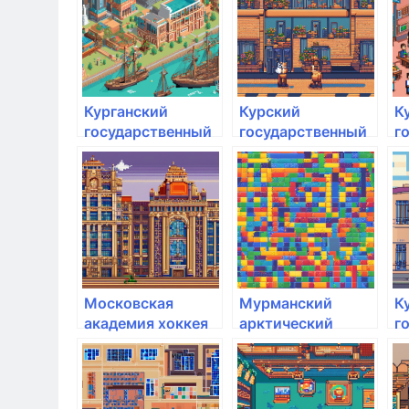
Минздрава
И.И. Иванова
И
России
Курганский
Курский
К
государственный
государственный
г
университет
аграрный
а
университет им.
у
И.И. Иванова
И
Московская
Мурманский
К
академия хоккея
арктический
г
государственный
а
университет
у
И