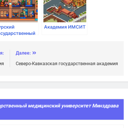
урский
Академия ИМСИТ
осударственный
грарный
ниверситет им.
.И. Иванова
я:
Далее:
ия
Северо-Кавказская государственная академия
арственный медицинский университет Минздрава