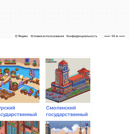
урский
Смоленский
осударственный
государственный
грарный
университет
ниверситет им.
спорта