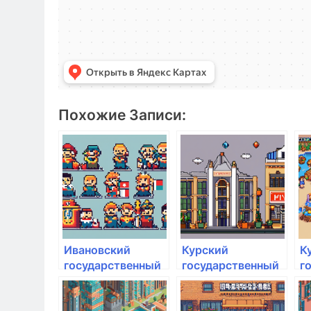
Похожие Записи:
Ивановский
Курский
К
государственный
государственный
г
медицинский
аграрный
а
университет
университет им.
у