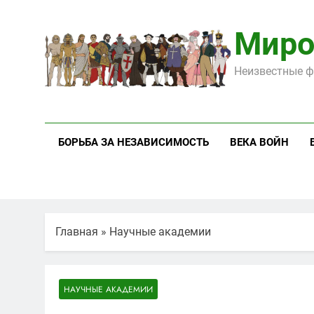
Перейти
к
Миро
содержимому
Неизвестные ф
БОРЬБА ЗА НЕЗАВИСИМОСТЬ
ВЕКА ВОЙН
Главная
»
Научные академии
НАУЧНЫЕ АКАДЕМИИ