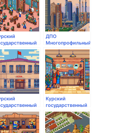
.И. Иванова
урский
ДПО
осударственный
Многопрофильный
грарный
университет
ниверситет им.
инновационных
.И. Иванова
технологий
урский
Курский
осударственный
государственный
грарный
аграрный
ниверситет им.
университет им.
.И. Иванова
И.И. Иванова