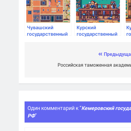
Чувашский
Курский
К
государственный
государственный
г
аграрный
аграрный
а
университет
университет им.
у
И.И. Иванова
И
Предыдуща
Навигация
по
Российская таможенная академ
записям
Один комментарий к “
Кемеровский госуд
РФ
”