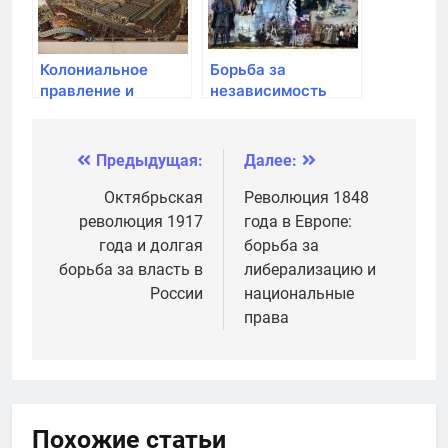
Колониальное
Борьба за
правление и
независимость
эксплуатация
наций в Латинской
новых земель
Америке
Предыдущая:
Далее:
Навигация
по
Октябрьская
Революция 1848
революция 1917
года в Европе:
записям
года и долгая
борьба за
борьба за власть в
либерализацию и
России
национальные
права
Похожие статьи