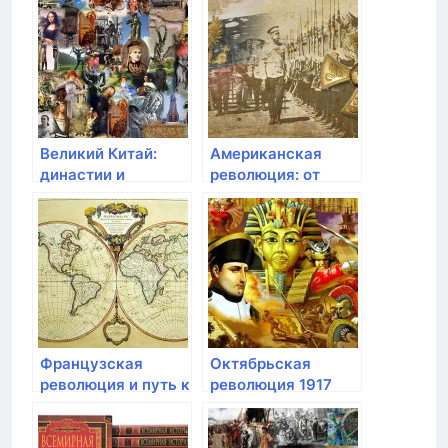
стена
историческое
значение
Великий Китай:
Американская
династии и
революция: от
великие стены
колоний к
независимой нации
Французская
Октябрьская
революция и путь к
революция 1917
свободе
года и долгая
борьба за власть в
России