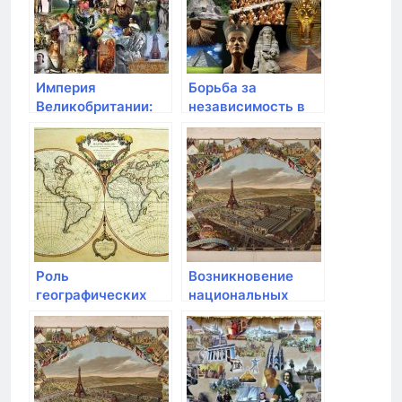
Империя
Борьба за
Великобритании:
независимость в
колониальное
Афганистане и
владычество и
Иране
индустриальная
революция
Роль
Возникновение
географических
национальных
открытий в
движений в Европе
формировании
колониальной
системы