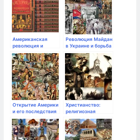
Американская
Революция Майдан
революция и
в Украине и борьба
образование США
за суверенитет
Открытие Америки
Христианство:
и его последствия
религиозная
для европейских
революция в
держав
Римской империи