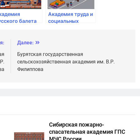
кадемия
Академия труда и
усского балета
социальных
. А.Я.
отношений
агановой
я:
Далее:
ая
Бурятская государственная
Р.
сельскохозяйственная академия им. В.Р.
ва
Филиппова
Сибирская пожарно-
спасательная академия ГПС
МЧС России