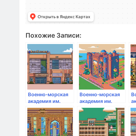
Похожие Записи:
Военно-морская
Военно-морская
В
академия им.
академия им.
а
адмирала флота
адмирала флота
а
Советского Союза
Советского Союза
С
Н.Г. Кузнецова
Н.Г. Кузнецова
Н