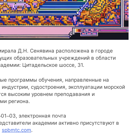
ирала Д.Н. Сенявина расположена в городе
дущих образовательных учреждений в области
кадемии: Цитадельское шоссе, 31.
ные программы обучения, направленные на
 индустрии, судостроения, эксплуатации морской
тся высоким уровнем преподавания и
ми региона.
‒01‒03, электронная почта
редставители академии активно присутствуют в
е
spbmtc.com
.