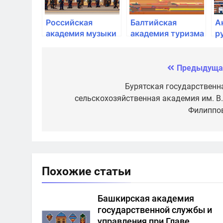
Российская
Балтийская
А
академия музыки
академия туризма
р
им. Гнесиных
и
им
предпринимательства
В
Предыдуща
Навигация
по
Бурятская государственн
сельскохозяйственная академия им. В.
записям
Филиппо
Похожие статьи
Башкирская академия
государственной службы и
управления при Главе