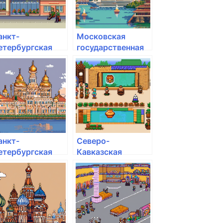
анкт-
Московская
етербургская
государственная
осударственная
академия водного
удожественно-
транспорта
ромышленная
кадемия им. А.Л.
тиглица
анкт-
Северо-
етербургская
Кавказская
кадемия
академия
илиции им. Н.А.
управления
ёлокова