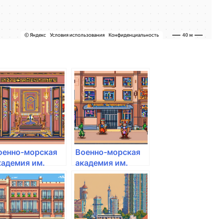
оенно-морская
Военно-морская
кадемия им.
академия им.
дмирала флота
адмирала флота
оветского Союза
Советского Союза
.Г. Кузнецова
Н.Г. Кузнецова