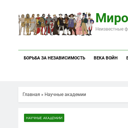
Перейти
к
Миро
содержимому
Неизвестные ф
БОРЬБА ЗА НЕЗАВИСИМОСТЬ
ВЕКА ВОЙН
Главная
»
Научные академии
НАУЧНЫЕ АКАДЕМИИ