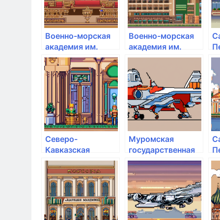
Военно-морская
Военно-морская
С
академия им.
академия им.
П
адмирала флота
адмирала флота
г
Советского Союза
Советского Союза
х
Н.Г. Кузнецова
Н.Г. Кузнецова
п
а
Ш
Северо-
Муромская
С
Кавказская
государственная
П
государственная
инженерно-
а
академия
техническая
м
академия
Щ