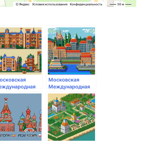
осковская
Московская
еждународная
Международная
кадемия
Академия