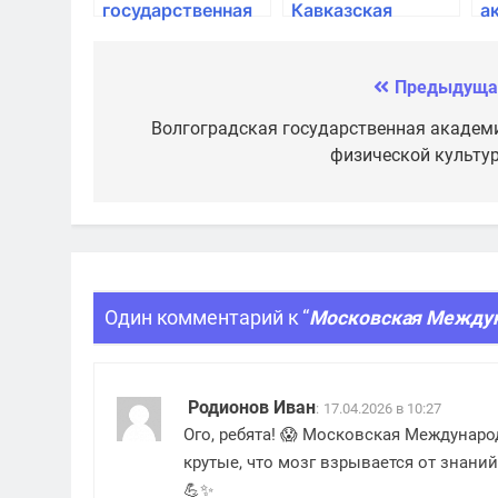
государственная
Кавказская
а
медицинская
государственная
академия
академия
Предыдуща
Навигация
по
Волгоградская государственная академ
физической культу
записям
Один комментарий к “
Московская Между
Родионов Иван
:
17.04.2026 в 10:27
Ого, ребята! 😱 Московская Междунаро
крутые, что мозг взрывается от знаний
💪✨