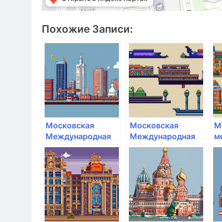
Похожие Записи:
Московская
Московская
М
Международная
Международная
м
Академия
Академия
а