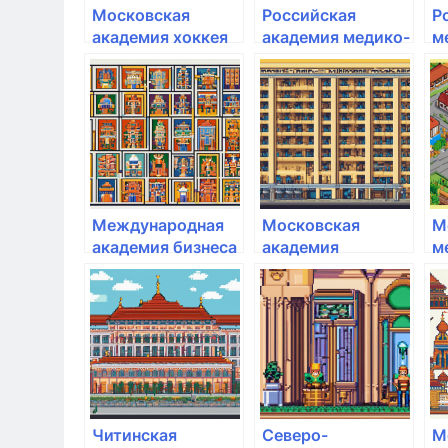
Московская
Российская
Р
академия хоккея
академия медико-
м
социальной
а
реабилитации
Международная
Московская
М
академия бизнеса
академия
м
и новых
предпринимательства
а
технологий
Читинская
Северо-
М