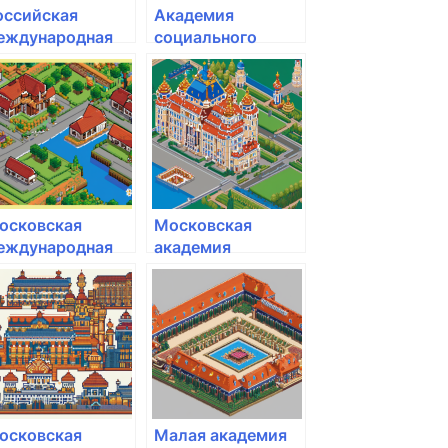
оссийская
Академия
еждународная
социального
кадемия туризма
образования
осковская
Московская
еждународная
академия
кадемия
Следственного
комитета РФ
осковская
Малая академия