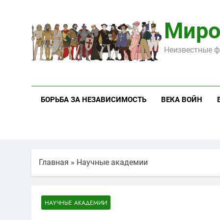
Перейти
к
Миро
содержимому
Неизвестные ф
БОРЬБА ЗА НЕЗАВИСИМОСТЬ
ВЕКА ВОЙН
Главная
»
Научные академии
НАУЧНЫЕ АКАДЕМИИ