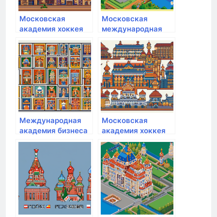
Московская
Московская
академия хоккея
международная
академия
Международная
Московская
академия бизнеса
академия хоккея
и новых технологий