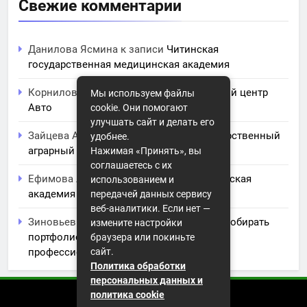
Свежие комментарии
Данилова Ясмина
к записи
Читинская
государственная медицинская академия
Корнилова Анита
к записи
ЧПОУ Учебный центр
Мы используем файлы
Авто
cookie. Они помогают
улучшать сайт и делать его
Зайцева Арина
к записи
Курский государственный
удобнее.
аграрный университет им. И.И. Иванова
Нажимая «Принять», вы
соглашаетесь с их
Ефимова Лидия
к записи
Северо-Кавказская
использованием и
академия управления
передачей данных сервису
веб-аналитики. Если нет —
Зиновьев Радомир
к записи
Искусство собирать
измените настройки
портфолио: советы и заметки для
браузера или покиньте
профессионального роста
сайт.
Политика обработки
персональных данных и
политика cookie
2026 (с) https://istorikazov.ru