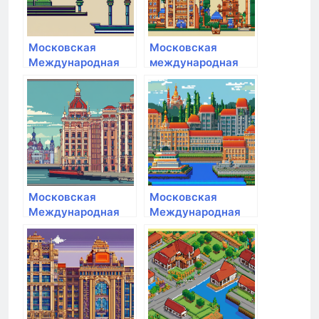
Московская
Московская
Международная
международная
Академия
академия
Московская
Московская
Международная
Международная
Академия
Академия