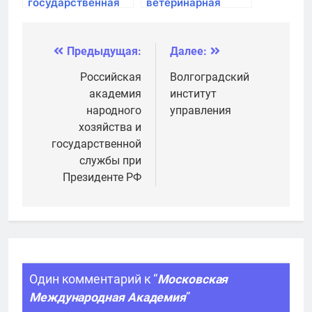
государственная
ветеринарная
академия водного
академия
транспорта
Предыдущая:
Далее:
Навигация
по
Российская
Волгоградский
академия
институт
записям
народного
управления
хозяйства и
государственной
службы при
Президенте РФ
Один комментарий к “
Московская
Международная Академия
”