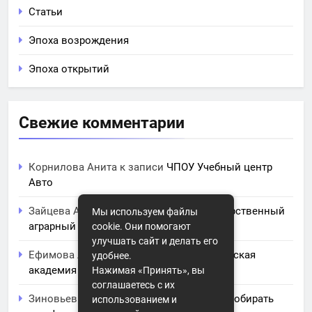
Статьи
Эпоха возрождения
Эпоха открытий
Свежие комментарии
Корнилова Анита
к записи
ЧПОУ Учебный центр
Авто
Зайцева Арина
к записи
Курский государственный
Мы используем файлы
аграрный университет им. И.И. Иванова
cookie. Они помогают
улучшать сайт и делать его
Ефимова Лидия
к записи
Северо-Кавказская
удобнее.
академия управления
Нажимая «Принять», вы
соглашаетесь с их
Зиновьев Радомир
к записи
Искусство собирать
использованием и