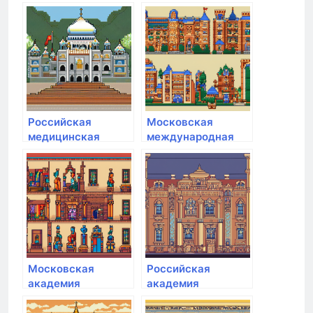
медицинская
Отделения
академия
ДОСААФ России
РМ
Российская
Московская
медицинская
международная
академия
академия
непрерывного
профессионального
образования
Московская
Российская
академия
академия
предпринимательства
народного
хозяйства и