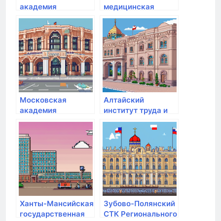
академия
медицинская
народного
академия им. С.М.
хозяйства и
Кирова
государственной
службы при
Президенте РФ
Московская
Алтайский
академия
институт труда и
фигурного катания
права
на коньках
Ханты-Мансийская
Зубово-Полянский
государственная
СТК Регионального