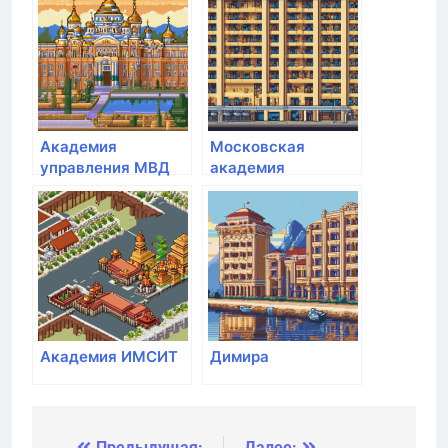
государственной
службы при
Президенте РФ
Академия
Московская
управления МВД
академия
России
предпринимательства
Академия ИМСИТ
Димира
Предыдущая:
Далее: