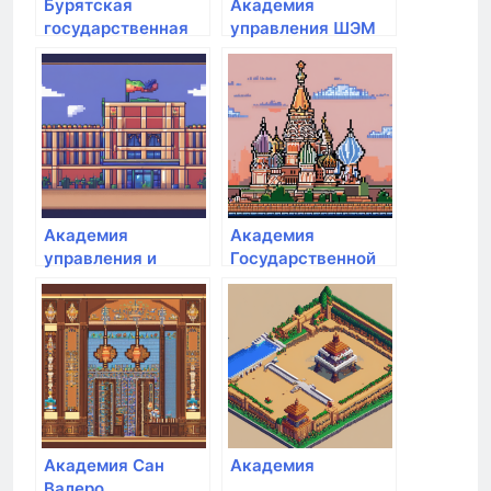
Бурятская
Академия
государственная
управления ШЭМ
сельскохозяйственная
ДВФУ
академия им. В.Р.
Филиппова
Академия
Академия
управления и
Государственной
производства
противопожарной
службы МЧС РФ
Академия Сан
Академия
Валеро