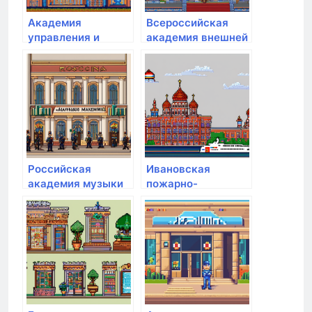
Академия
Всероссийская
управления и
академия внешней
производства
торговли
минэкономразвития
России
Российская
Ивановская
академия музыки
пожарно-
им. Гнесиных
спасательная
академия ГПС МЧС
России