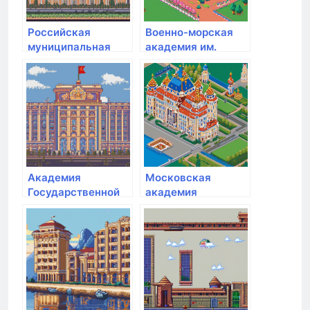
Российская
Военно-морская
муниципальная
академия им.
академия
адмирала флота
Советского Союза
Н.Г. Кузнецова
Академия
Московская
Государственной
академия
противопожарной
Следственного
службы МЧС РФ
комитета РФ