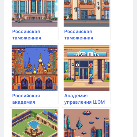
Российская
Российская
таможенная
таможенная
академия
академия им. В.Б.
Бобкова
Российская
Академия
академия
управления ШЭМ
народного
ДВФУ
хозяйства и
государственной
службы при
Президенте РФ