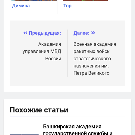
Димира
Top
Предыдущая:
Далее:
Навигация
по
Академия
Военная академия
управления МВД
ракетных войск
записям
России
стратегического
назначения им.
Петра Великого
Похожие статьи
Башкирская академия
государственной службы и