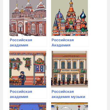
хозяйства и
хозяйства и
государственной
государственной
службы при
службы при
Президенте РФ
Президенте РФ
Российская
Российская
академия
Академия
живописи
Живописи
Российская
Российская
академия
академия музыки
народного
им. Гнесиных
хозяйства и