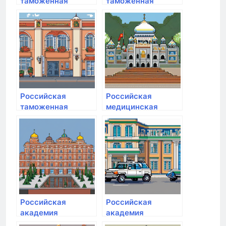
таможенная
таможенная
академия
академия
Российская
Российская
таможенная
медицинская
академия им. В.Б.
академия
Бобкова
непрерывного
профессионального
образования
Российская
Российская
академия
академия
народного
народного