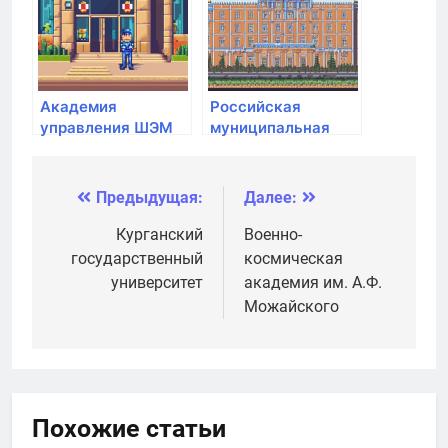
службы при
Президенте РФ
Академия
Российская
управления ШЭМ
муниципальная
ДВФУ
академия
Предыдущая:
Далее:
Навигация
по
Курганский
Военно-
государственный
космическая
записям
университет
академия им. А.Ф.
Можайского
Похожие статьи