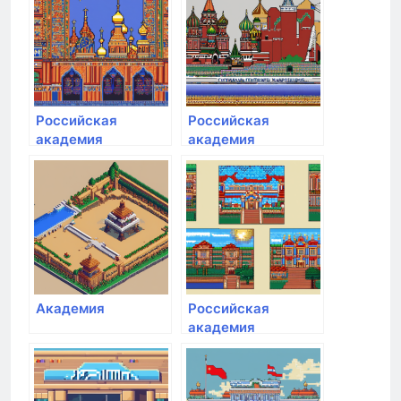
государственной
службы при
Президенте РФ
Российская
Российская
академия
академия
народного
народного
хозяйства и
хозяйства и
государственной
государственной
службы при
службы при
Президенте РФ
Президенте РФ
Академия
Российская
академия
народного
хозяйства и
государственной