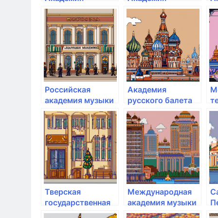
Живописи
Живописи
Ж
Российская
Академия
М
академия музыки
русского балета
т
им. Гнесиных
им. А.Я.
а
Вагановой
а
С
Тверская
Международная
С
государственная
академия музыки
П
сельскохозяйственная
Елены
а