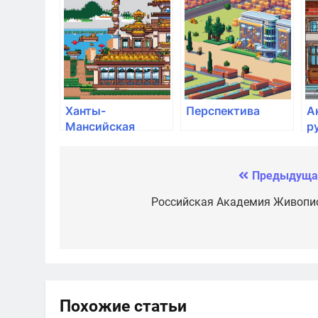
академия
Образцовой
м
Щ
Ханты-
Перспектива
А
Мансийская
р
государственная
им
медицинская
В
академия
Предыдуща
Навигация
по
Российская Академия Живопи
записям
Похожие статьи