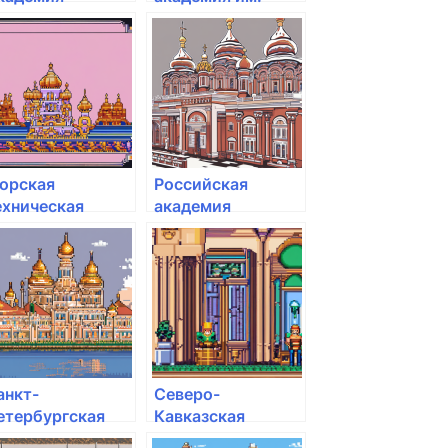
ивописи
адмирала флота
Советского Союза
Н.Г. Кузнецова
орская
Российская
ехническая
академия
кадемия им.
живописи
дмирала Д.Н.
енявина
анкт-
Северо-
етербургская
Кавказская
кадемия
государственная