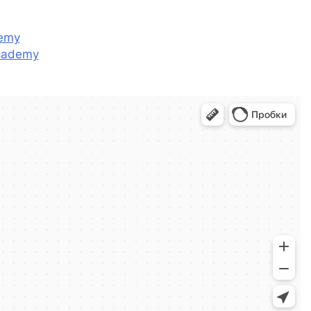
demy
academy