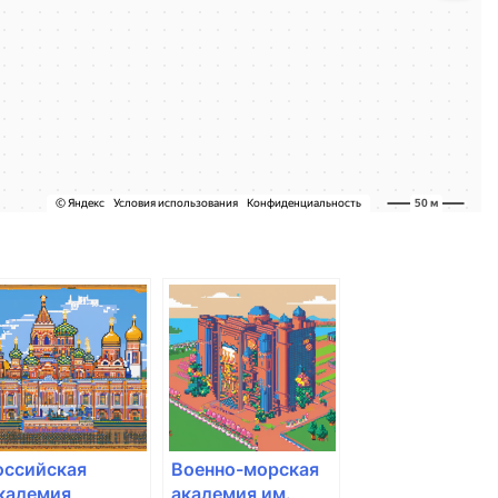
оссийская
Военно-морская
кадемия
академия им.