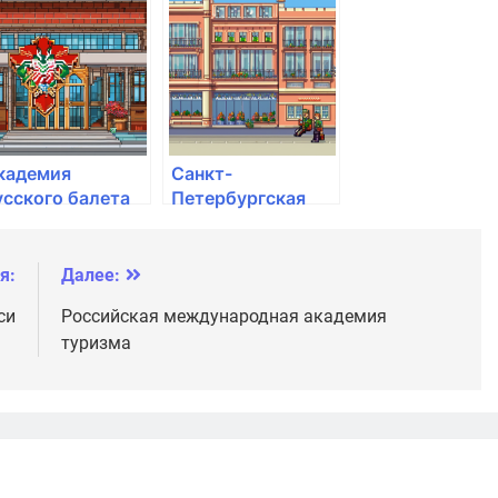
илиции им. Н.А.
академия
ёлокова
кадемия
Санкт-
усского балета
Петербургская
. А.Я.
государственная
агановой
художественно-
промышленная
я:
Далее:
академия им. А.Л.
си
Российская международная академия
Штиглица
туризма