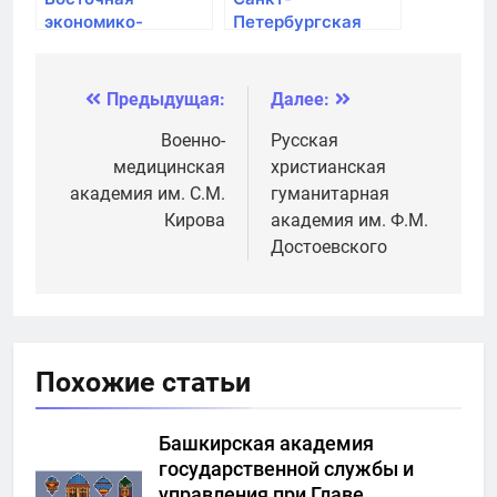
экономико-
Петербургская
юридическая
академия
гуманитарная
Следственного
академия
комитета РФ
Предыдущая:
Далее:
Навигация
по
Военно-
Русская
медицинская
христианская
записям
академия им. С.М.
гуманитарная
Кирова
академия им. Ф.М.
Достоевского
Похожие статьи
Башкирская академия
государственной службы и
управления при Главе