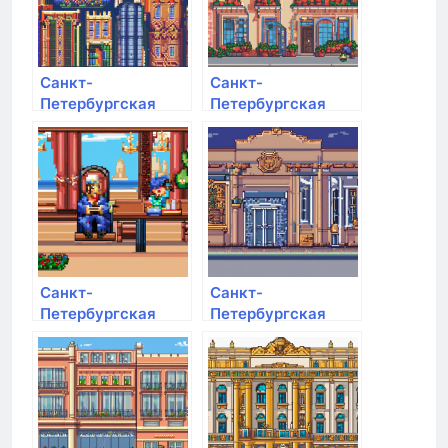
Санкт-
Санкт-
Петербургская
Петербургская
Юридическая
государственная
Академия
художественно-
промышленная
академия им. А.Л.
Штиглица
Санкт-
Санкт-
Петербургская
Петербургская
академия
академия
художеств им.
следственного
Ильи Репина
комитета