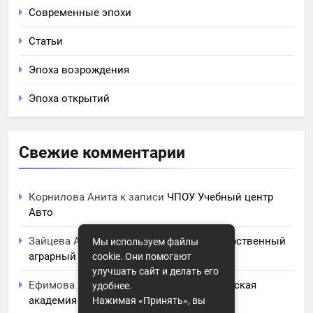
Современные эпохи
Статьи
Эпоха возрождения
Эпоха открытий
Свежие комментарии
Корнилова Анита
к записи
ЧПОУ Учебный центр
Авто
Зайцева Арина
к записи
Курский государственный
Мы используем файлы
аграрный университет им. И.И. Иванова
cookie. Они помогают
улучшать сайт и делать его
Ефимова Лидия
к записи
Северо-Кавказская
удобнее.
академия управления
Нажимая «Принять», вы