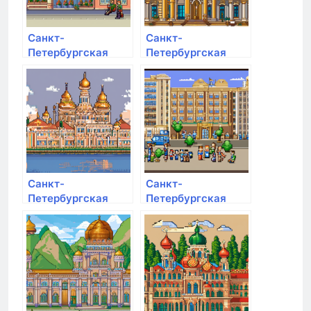
Санкт-
Санкт-
Петербургская
Петербургская
государственная
академия
художественно-
художеств им.
промышленная
Ильи Репина
академия им. А.Л.
Штиглица
Санкт-
Санкт-
Петербургская
Петербургская
академия милиции
государственная
им. Н.А. Щёлокова
художественно-
промышленная
академия им. А.Л.
Штиглица