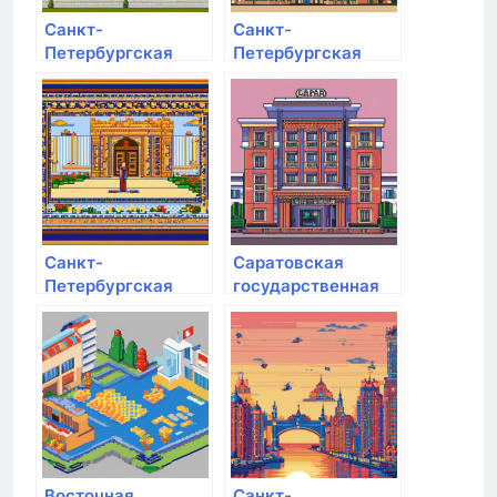
Санкт-
Санкт-
Петербургская
Петербургская
академия
академия милиции
художеств им.
им. Н.А. Щёлокова
Ильи Репина
Санкт-
Саратовская
Петербургская
государственная
академия
юридическая
художеств им.
академия
Ильи Репина
Восточная
Санкт-