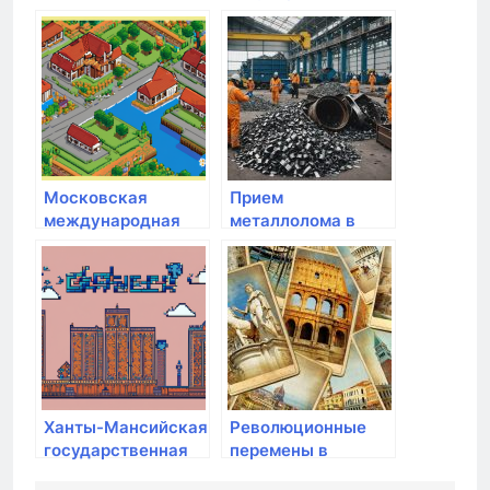
архитектуры и
медицинская
градостроительства
академия
Московская
Прием
международная
металлолома в
академия
Санкт-Петербурге
и Лен области:
Втор-центр СПб
Ханты-Мансийская
Революционные
государственная
перемены в
медицинская
образовании и