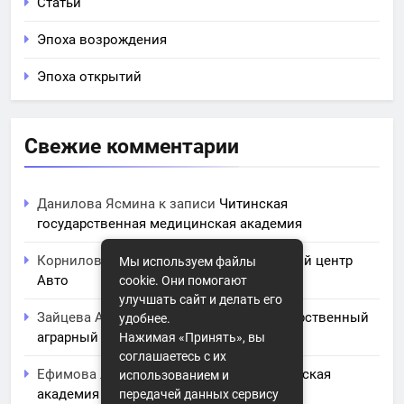
Статьи
Эпоха возрождения
Эпоха открытий
Свежие комментарии
Данилова Ясмина
к записи
Читинская
государственная медицинская академия
Корнилова Анита
к записи
ЧПОУ Учебный центр
Мы используем файлы
Авто
cookie. Они помогают
улучшать сайт и делать его
Зайцева Арина
к записи
Курский государственный
удобнее.
аграрный университет им. И.И. Иванова
Нажимая «Принять», вы
соглашаетесь с их
Ефимова Лидия
к записи
Северо-Кавказская
использованием и
академия управления
передачей данных сервису