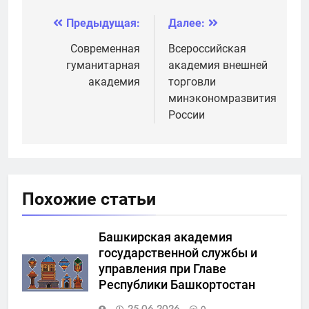
академия
доступе к знаниям
Предыдущая:
Далее:
Навигация
по
Современная
Всероссийская
гуманитарная
академия внешней
записям
академия
торговли
минэкономразвития
России
Похожие статьи
Башкирская академия
государственной службы и
управления при Главе
Республики Башкортостан
25.06.2026
0