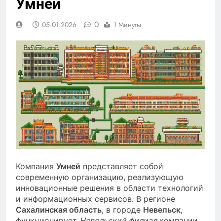
Умней
0
05.01.2026
1 Минуты
Компания
Умней
представляет собой
современную организацию, реализующую
инновационные решения в области технологий
и информационных сервисов. В регионе
Сахалинская область
, в городе
Невельск
,
функционирует
Невельский филиал
компании,