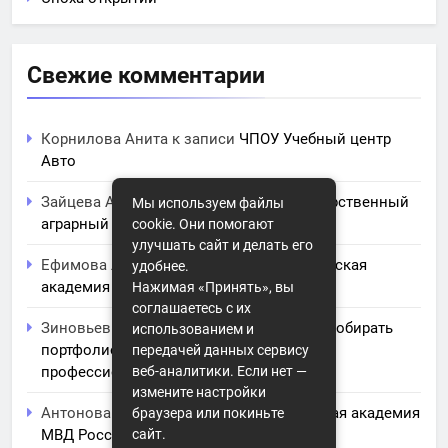
Свежие комментарии
Корнилова Анита
к записи
ЧПОУ Учебный центр
Авто
Зайцева Арина
к записи
Курский государственный
Мы используем файлы
аграрный университет им. И.И. Иванова
cookie. Они помогают
улучшать сайт и делать его
Ефимова Лидия
к записи
Северо-Кавказская
удобнее.
академия управления
Нажимая «Принять», вы
соглашаетесь с их
Зиновьев Радомир
к записи
Искусство собирать
использованием и
портфолио: советы и заметки для
передачей данных сервису
профессионального роста
веб-аналитики. Если нет —
измените настройки
Антонова Юлиана
к записи
Волгоградская академия
браузера или покиньте
МВД России
сайт.