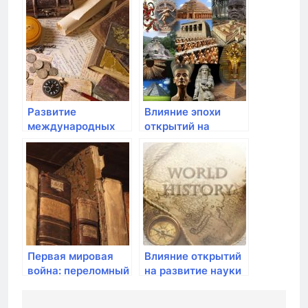
государств
благодаря эпохе
открытий
Развитие
Влияние эпохи
международных
открытий на
организаций и их
развитие торговли
роль в
и экономики
современных
эпохах
Первая мировая
Влияние открытий
война: переломный
на развитие науки
момент в мировой
и образования
истории