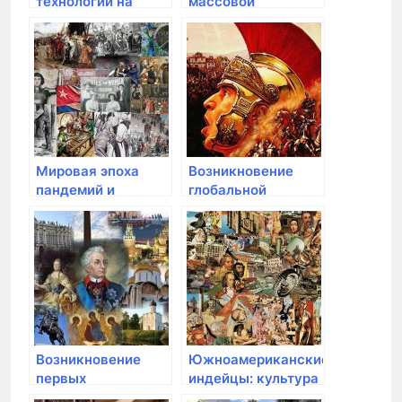
технологий на
массовой
современную
информации и
эпоху
свобода слова
Мировая эпоха
Возникновение
пандемий и
глобальной
здравоохранение
информационной
эпохи
Возникновение
Южноамериканские
первых
индейцы: культура
национальных
и мифология