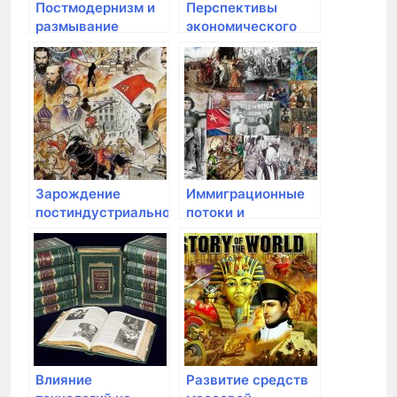
Постмодернизм и
Перспективы
размывание
экономического
культурных границ
развития в
современной эпохе
Зарождение
Иммиграционные
постиндустриальной
потоки и
эпохи
интеркультурные
взаимодействия
Влияние
Развитие средств